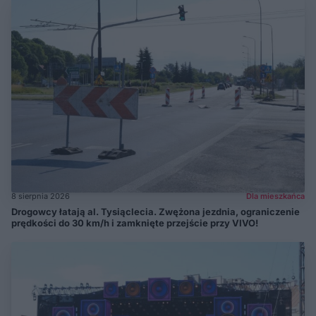
8 sierpnia 2026
Dla mieszkańca
Drogowcy łatają al. Tysiąclecia. Zwężona jezdnia, ograniczenie
prędkości do 30 km/h i zamknięte przejście przy VIVO!