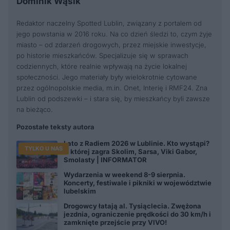
Dominik Wąsik
Redaktor naczelny Spotted Lublin, związany z portalem od
jego powstania w 2016 roku. Na co dzień śledzi to, czym żyje
miasto – od zdarzeń drogowych, przez miejskie inwestycje,
po historie mieszkańców. Specjalizuje się w sprawach
codziennych, które realnie wpływają na życie lokalnej
społeczności. Jego materiały były wielokrotnie cytowane
przez ogólnopolskie media, m.in. Onet, Interię i RMF24. Zna
Lublin od podszewki – i stara się, by mieszkańcy byli zawsze
na bieżąco.
Pozostałe teksty autora
Lato z Radiem 2026 w Lublinie. Kto wystąpi?
TYLKO U NAS
O której zagra Skolim, Sarsa, Viki Gabor,
Smolasty | INFORMATOR
Wydarzenia w weekend 8-9 sierpnia.
Koncerty, festiwale i pikniki w województwie
lubelskim
Drogowcy łatają al. Tysiąclecia. Zwężona
jezdnia, ograniczenie prędkości do 30 km/h i
zamknięte przejście przy VIVO!