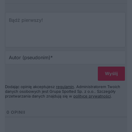
Au
(p
Dodając opinię akceptujesz
regulamin
. Administratorem Twoich
danych osobowych jest Grupa Spotted Sp. z o.o.. Szczegóły
przetwarzania danych znajdują się w
polityce prywatności
.
0
OPINII