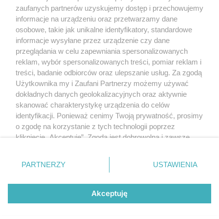
Polityka prywatności
zaufanych partnerów uzyskujemy dostęp i przechowujemy
RODO
informacje na urządzeniu oraz przetwarzamy dane
Warunki korzystania z treści
osobowe, takie jak unikalne identyfikatory, standardowe
informacje wysyłane przez urządzenie czy dane
KATEGORIE
przeglądania w celu zapewniania spersonalizowanych
reklam, wybór spersonalizowanych treści, pomiar reklam i
OGŁOSZENIA
treści, badanie odbiorców oraz ulepszanie usług. Za zgodą
Użytkownika my i Zaufani Partnerzy możemy używać
WYDARZENIA
dokładnych danych geolokalizacyjnych oraz aktywnie
skanować charakterystykę urządzenia do celów
identyfikacji. Ponieważ cenimy Twoją prywatność, prosimy
NA SKRÓTY
o zgodę na korzystanie z tych technologii poprzez
kliknięcie „Akceptuję”. Zgoda jest dobrowolna i zawsze
możesz ją zmienić/wycofać klikając przycisk ustawień
prywatności znajdujący się w lewym dolnym rogu strony
PARTNERZY
USTAWIENIA
. Niektóre rodzaje przetwarzania danych nie wymagają
© 2025. Spotted Lublin. Wszystkie prawa zastrzeżone.
zgody użytkownika, ale masz prawo sprzeciwić się
Mapa strony
takiemu przetwarzaniu. Preferencje będą miały
Akceptuję
zastosowania tylko na tej witrynie.
Najnowsze
Raporty
Posty
Wydarzenia