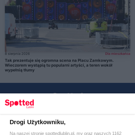
8 sierpnia 2026
Dla mieszkańca
Tak prezentuje się ogromna scena na Placu Zamkowym.
Wieczorem wystąpią tu popularni artyści, a teren wokół
wypełnią tłumy
Drogi Użytkowniku,
Kontakt
Na naszej stronie spottedlublin.pl, my oraz naszych 1162
Regulamin