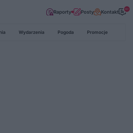
99+
Raporty
Posty
Kontakt
nia
Wydarzenia
Pogoda
Promocje