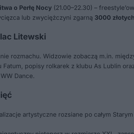
itwa o Perłę Nocy
(21.00–22.30) – freestyle’o
cięzca lub zwyciężczyni zgarną
3000 złotyc
lac Litewski
knie rozmachu. Widzowie zobaczą m.in. międz
Fatum, popisy rolkarek z klubu As Lublin oraz
y WW Dance.
ięć
lizacje artystyczne rozsiane po całym Starym
gigantyczny nietoperz w rozmiarze XXL, zapro