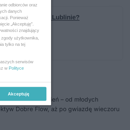
anie odbiorców oraz
nych danych
kacji. Ponieważ
ięcie „Akceptuję”.
ywatności znajdujący
ą zgody użytkownika,
 tylko na tej
 naszych serwisów
esz w
Polityce
Akceptuję
ziwy maraton brzmień – od młodych
lektyw Dobre Flow, aż po gwiazdę wieczoru