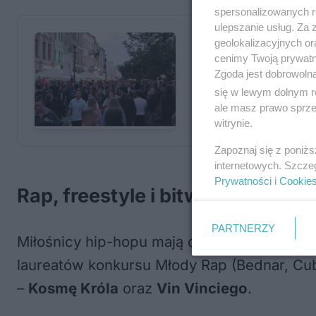
spersonalizowanych re
ulepszanie usług. Za
geolokalizacyjnych or
cenimy Twoją prywatno
Zgoda jest dobrowoln
się w lewym dolnym r
ale masz prawo sprzec
witrynie.
Zapoznaj się z poniż
internetowych. Szcze
Prywatności
i
Cookie
Rap, freestyle i bitwa o 3000 zł 
PARTNERZY
Miłośnicy hip-hopu mają dziś jeden cel:
Bro
laureatów konkursu Młody Rap (Bednar, Cub
–
Kosmę Króla
oraz
Vin Vinciego
.