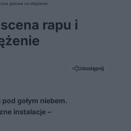
miczne gotowe na oblężenie
 scena rapu i
ężenie
Facebook
Twitter / X
E-mail
Udostępnij
Messenger
Whatsapp
Kopiuj link
ki pod gołym niebem.
ne instalacje –