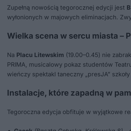
Zupełną nowością tegorocznej edycji jest
B
wyłonionych w majowych eliminacjach. Zwy
Wielka scena w sercu miasta – P
Na
Placu Litewskim
(19.00–0.45) nie zabra
PRIMA, musicalowy pokaz studentów Teatru 
wieńczy spektakl taneczny „presJA” szkoł
Instalacje, które zapadną w pam
Tegoroczna edycja obfituje w wyjątkowe rea
Gacek
(Baszta Gotycka, Królewska 8)
– 