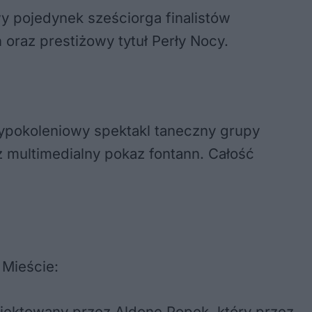
wy pojedynek sześciorga finalistów
h
oraz prestiżowy tytuł Perły Nocy.
ypokoleniowy spektakl taneczny grupy
 multimedialny pokaz fontann. Całość
 Mieście:
jektowany przez Aldonę Popek, który przez