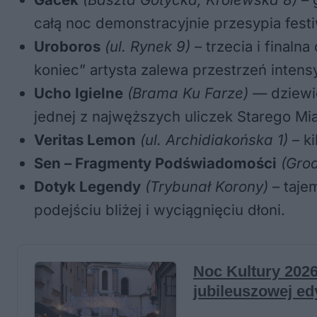
całą noc demonstracyjnie przesypia festi
Uroboros
(ul. Rynek 9)
– trzecia i finaln
koniec” artysta zalewa przestrzeń inten
Ucho Igielne
(Brama Ku Farze)
— dziewię
jednej z najwęższych uliczek Starego Mia
Veritas Lemon
(ul. Archidiakońska 1)
– ki
Sen – Fragmenty Podświadomości
(Grod
Dotyk Legendy
(Trybunał Korony)
– taje
podejściu bliżej i wyciągnięciu dłoni.