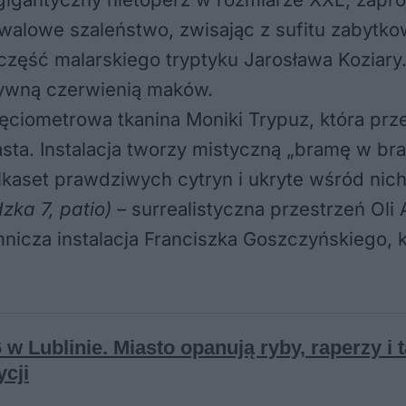
walowe szaleństwo, zwisając z sufitu zabytko
a część malarskiego tryptyku Jarosława Koziary.
sywną czerwienią maków.
ciometrowa tkanina Moniki Trypuz, która prze
sta. Instalacja tworzy mistyczną „bramę w bra
lkaset prawdziwych cytryn i ukryte wśród nic
zka 7, patio)
– surrealistyczna przestrzeń Oli 
mnicza instalacja Franciszka Goszczyńskiego, 