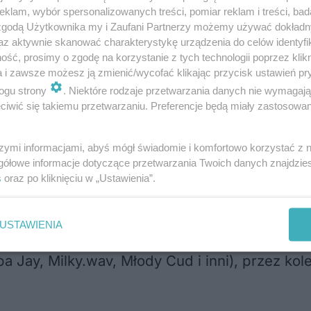
klam, wybór spersonalizowanych treści, pomiar reklam i treści, bad
 zgodą Użytkownika my i Zaufani Partnerzy możemy używać dokład
az aktywnie skanować charakterystykę urządzenia do celów identyfi
ść, prosimy o zgodę na korzystanie z tych technologii poprzez klikn
a i zawsze możesz ją zmienić/wycofać klikając przycisk ustawień pr
ogu strony
. Niektóre rodzaje przetwarzania danych nie wymagaj
iwić się takiemu przetwarzaniu. Preferencje będą miały zastosowania
szymi informacjami, abyś mógł świadomie i komfortowo korzystać z
gółowe informacje dotyczące przetwarzania Twoich danych znajdzi
s
oraz po kliknięciu w „Ustawienia”.
– Browar Perła
USTAWIENIA
war Perła
. Scena Rapu (19.00–2.00) to prawd
a Jay, Milky.wav, Młody Cud i inni), przez ko