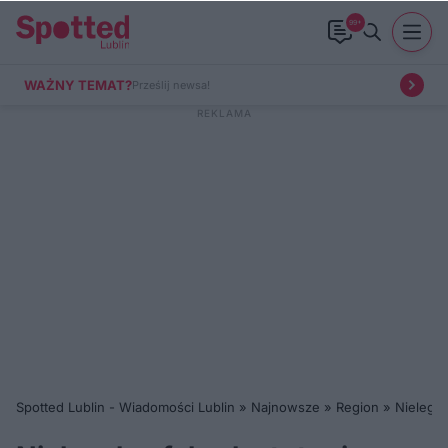
99+
WAŻNY TEMAT?
Prześlij newsa!
Spotted Lublin - Wiadomości Lublin
»
Najnowsze
»
Region
»
Nielegal