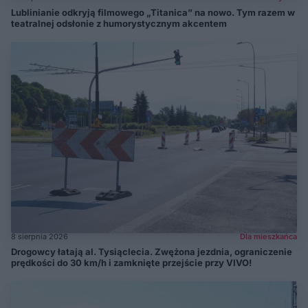
Lublinianie odkryją filmowego „Titanica” na nowo. Tym razem w
teatralnej odsłonie z humorystycznym akcentem
8 sierpnia 2026
Dla mieszkańca
Drogowcy łatają al. Tysiąclecia. Zwężona jezdnia, ograniczenie
prędkości do 30 km/h i zamknięte przejście przy VIVO!