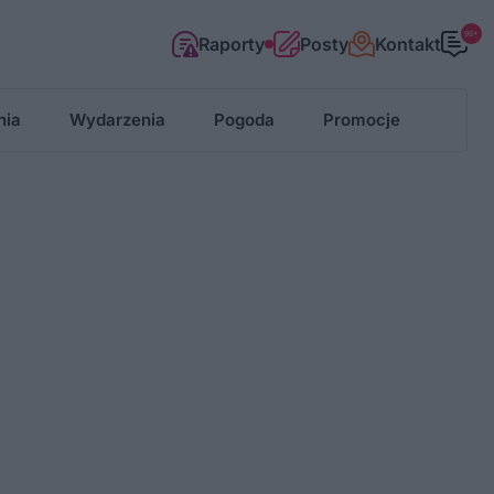
99+
Raporty
Posty
Kontakt
nia
Wydarzenia
Pogoda
Promocje