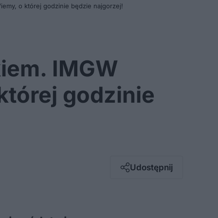
my, o której godzinie będzie najgorzej!
skiem. IMGW
której godzinie
Facebook
Twitter / X
E-mail
Udostępnij
Messenger
Whatsapp
Kopiuj link