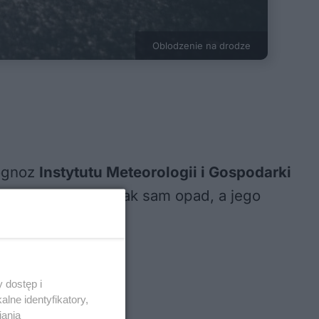
Oblodzenie na drodze
rognoz
Instytutu Meteorologii i Gospodarki
m nie będzie jednak sam opad, a jego
 dostęp i
lne identyfikatory,
iania