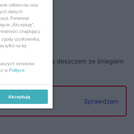
anie odbiorców oraz
nych danych
eszczać się
kacji. Ponieważ
ięcie „Akceptuję”.
ywatności znajdujący
ą zgody użytkownika,
 tylko na tej
ędą przeplatać się z deszczem ze śniegiem
 naszych serwisów
esz w
Polityce
Akceptuję
Sprawdzam