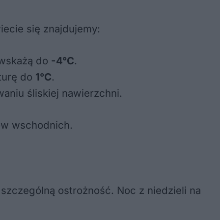
ecie się znajdujemy:
y wskażą do
-4°C
.
turę do
1°C
.
niu śliskiej nawierzchni.
ów wschodnich.
szczególną ostrożność. Noc z niedzieli na