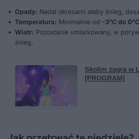
Opady:
Nadal okresami słaby śnieg, des
Temperatura:
Minimalnie od
-3°C do 0°
Wiatr:
Pozostanie umiarkowany, w poryw
śnieg.
Jak przetrwać tę niedzielę?