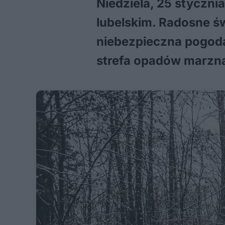
Niedziela, 25 styczn
lubelskim. Radosne ś
niebezpieczna pogoda
strefa opadów marzną