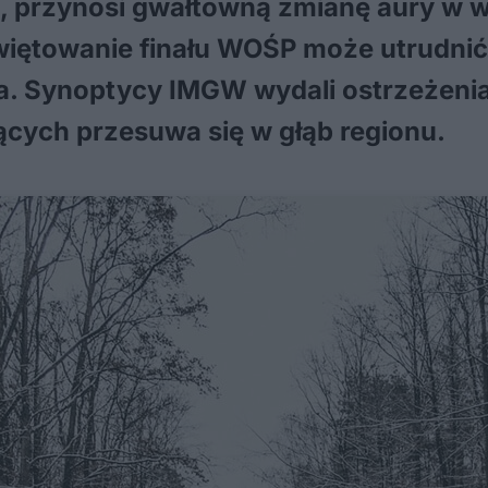
ia, przynosi gwałtowną zmianę aury w
więtowanie finału WOŚP może utrudnić 
. Synoptycy IMGW wydali ostrzeżenia 
cych przesuwa się w głąb regionu.