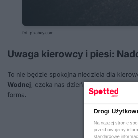
fot. pixabay.com
Uwaga kierowcy i piesi: Nad
To nie będzie spokojna niedziela dla kier
Wodnej
, czeka nas dzień z zachmurzeniem
forma.
Drogi Użytkow
Na naszej stronie spo
przechowujemy informa
standardowe informac