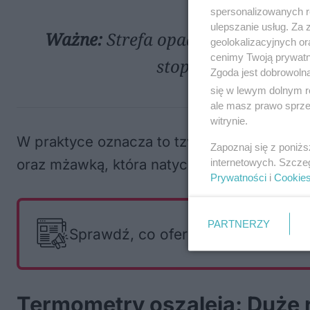
spersonalizowanych re
ulepszanie usług. Za
Ważne:
Strefa opadów marznących,
geolokalizacyjnych or
cenimy Twoją prywatno
stopniowo z połudn
Zgoda jest dobrowoln
się w lewym dolnym r
ale masz prawo sprzec
witrynie.
W praktyce oznacza to tzw.
„szklankę” na 
Zapoznaj się z poniż
oraz mżawką, która natychmiast zamarza p
internetowych. Szcze
Prywatności
i
Cookie
PARTNERZY
Sprawdź, co oferują i czego szuka
Termometry oszaleją: Duże 