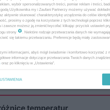
klam, wybór spersonalizowanych treści, pomiar reklam i treści, bad
 zgodą Użytkownika my i Zaufani Partnerzy możemy używać dokład
 powodujących gołoledź, będzie przemi
az aktywnie skanować charakterystykę urządzenia do celów identyfi
ść, prosimy o zgodę na korzystanie z tych technologii poprzez klikn
ia i centrum na północ województwa.
a i zawsze możesz ją zmienić/wycofać klikając przycisk ustawień pr
ogu strony
. Niektóre rodzaje przetwarzania danych nie wymagaj
iwić się takiemu przetwarzaniu. Preferencje będą miały zastosowania
drogach i chodnikach
. Słabe opady śniegu b
szymi informacjami, abyś mógł świadomie i komfortowo korzystać z
rzy kontakcie z wychłodzonym podłożem.
gółowe informacje dotyczące przetwarzania Twoich danych znajdzi
s
oraz po kliknięciu w „Ustawienia”.
USTAWIENIA
ją mieszkańcy Lublina
różnice temperatur