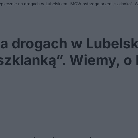
piecznie na drogach w Lubelskiem. IMGW ostrzega przed „szklanką”. Wie
na drogach w Lubel
szklanką”. Wiemy, o 
!