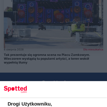
8 sierpnia 2026
Dla mieszkańca
Tak prezentuje się ogromna scena na Placu Zamkowym.
Wieczorem wystąpią tu popularni artyści, a teren wokół
wypełnią tłumy
Drogi Użytkowniku,