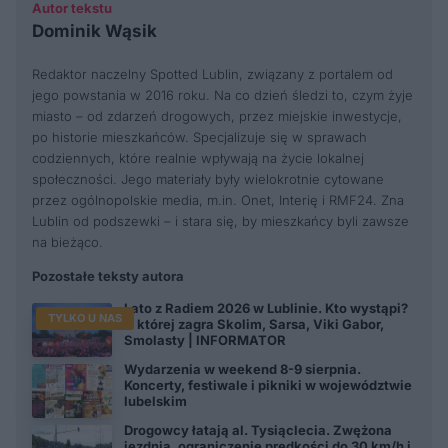
Autor tekstu
Dominik Wąsik
Redaktor naczelny Spotted Lublin, związany z portalem od
jego powstania w 2016 roku. Na co dzień śledzi to, czym żyje
miasto – od zdarzeń drogowych, przez miejskie inwestycje,
po historie mieszkańców. Specjalizuje się w sprawach
codziennych, które realnie wpływają na życie lokalnej
społeczności. Jego materiały były wielokrotnie cytowane
przez ogólnopolskie media, m.in. Onet, Interię i RMF24. Zna
Lublin od podszewki – i stara się, by mieszkańcy byli zawsze
na bieżąco.
Pozostałe teksty autora
Lato z Radiem 2026 w Lublinie. Kto wystąpi?
TYLKO U NAS
O której zagra Skolim, Sarsa, Viki Gabor,
Smolasty | INFORMATOR
Wydarzenia w weekend 8-9 sierpnia.
Koncerty, festiwale i pikniki w województwie
lubelskim
Drogowcy łatają al. Tysiąclecia. Zwężona
jezdnia, ograniczenie prędkości do 30 km/h i