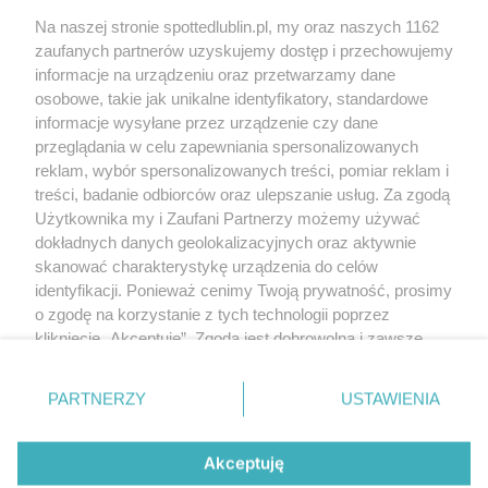
Kontakt
Na naszej stronie spottedlublin.pl, my oraz naszych 1162
Regulamin
Polityka prywatności
zaufanych partnerów uzyskujemy dostęp i przechowujemy
RODO
informacje na urządzeniu oraz przetwarzamy dane
Warunki korzystania z treści
osobowe, takie jak unikalne identyfikatory, standardowe
informacje wysyłane przez urządzenie czy dane
KATEGORIE
przeglądania w celu zapewniania spersonalizowanych
reklam, wybór spersonalizowanych treści, pomiar reklam i
OGŁOSZENIA
treści, badanie odbiorców oraz ulepszanie usług. Za zgodą
Użytkownika my i Zaufani Partnerzy możemy używać
WYDARZENIA
dokładnych danych geolokalizacyjnych oraz aktywnie
skanować charakterystykę urządzenia do celów
identyfikacji. Ponieważ cenimy Twoją prywatność, prosimy
NA SKRÓTY
o zgodę na korzystanie z tych technologii poprzez
kliknięcie „Akceptuję”. Zgoda jest dobrowolna i zawsze
możesz ją zmienić/wycofać klikając przycisk ustawień
prywatności znajdujący się w lewym dolnym rogu strony
PARTNERZY
USTAWIENIA
. Niektóre rodzaje przetwarzania danych nie wymagają
© 2025. Spotted Lublin. Wszystkie prawa zastrzeżone.
zgody użytkownika, ale masz prawo sprzeciwić się
Mapa strony
takiemu przetwarzaniu. Preferencje będą miały
Akceptuję
zastosowania tylko na tej witrynie.