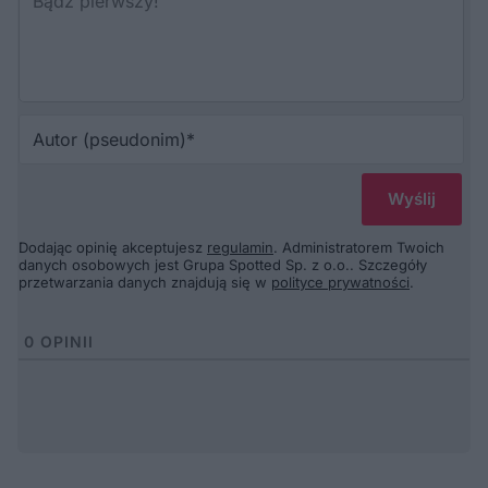
Au
(p
Dodając opinię akceptujesz
regulamin
. Administratorem Twoich
danych osobowych jest Grupa Spotted Sp. z o.o.. Szczegóły
przetwarzania danych znajdują się w
polityce prywatności
.
0
OPINII