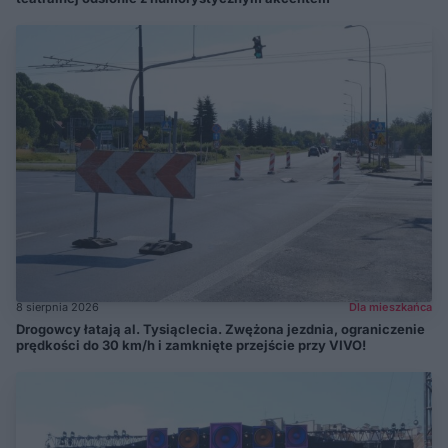
8 sierpnia 2026
Dla mieszkańca
Drogowcy łatają al. Tysiąclecia. Zwężona jezdnia, ograniczenie
prędkości do 30 km/h i zamknięte przejście przy VIVO!