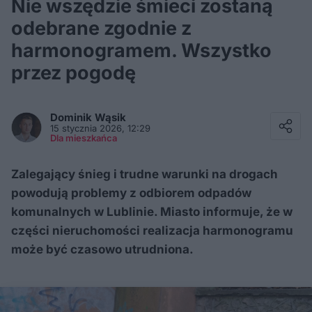
Nie wszędzie śmieci zostaną
odebrane zgodnie z
harmonogramem. Wszystko
przez pogodę
Facebook
Twitter / X
Dominik
Wąsik
E-mail
15 stycznia 2026, 12:29
Messenger
Dla mieszkańca
Whatsapp
Kopiuj link
Zalegający śnieg i trudne warunki na drogach
powodują problemy z odbiorem odpadów
komunalnych w Lublinie. Miasto informuje, że w
części nieruchomości realizacja harmonogramu
może być czasowo utrudniona.