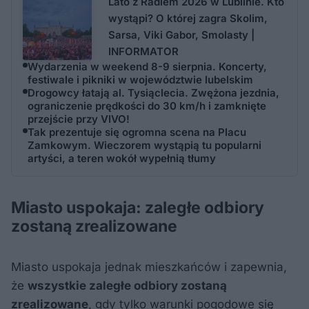
Lato z Radiem 2026 w Lublinie. Kto
wystąpi? O której zagra Skolim,
Sarsa, Viki Gabor, Smolasty |
INFORMATOR
Wydarzenia w weekend 8-9 sierpnia. Koncerty,
festiwale i pikniki w województwie lubelskim
Drogowcy łatają al. Tysiąclecia. Zwężona jezdnia,
ograniczenie prędkości do 30 km/h i zamknięte
przejście przy VIVO!
Tak prezentuje się ogromna scena na Placu
Zamkowym. Wieczorem wystąpią tu popularni
artyści, a teren wokół wypełnią tłumy
Miasto uspokaja: zaległe odbiory
zostaną zrealizowane
Miasto uspokaja jednak mieszkańców i zapewnia,
że
wszystkie zaległe odbiory zostaną
zrealizowane
, gdy tylko warunki pogodowe się