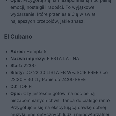
Opis:
Przygotuj się na niezapomnianą noc pełną
emocji, nostalgii i radości. To wyjątkowe
wydarzenie, które przeniesie Cię w świat
najlepszych przebojów, jakie znasz.
El Cubano
Adres:
Hempla 5
Nazwa imprezy:
FIESTA LATINA
Start:
22:00
Bilety:
DO 22:30 LISTA FB WEJŚCIE FREE / po
22:30 – 30 zł / Panie do 24:00 FREE
DJ:
TOFIFI
Opis:
Czy jesteście gotowi na noc pełną
niezapomnianych chwil i tańca do białego rana?
Przygotujcie się na ekscytującą dawkę dobrej
muzyki, energetycznych ludzi i niepowtarzalnej