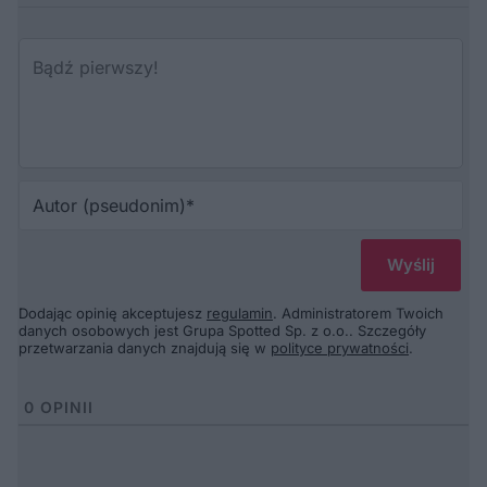
Au
(p
Dodając opinię akceptujesz
regulamin
. Administratorem Twoich
danych osobowych jest Grupa Spotted Sp. z o.o.. Szczegóły
przetwarzania danych znajdują się w
polityce prywatności
.
0
OPINII