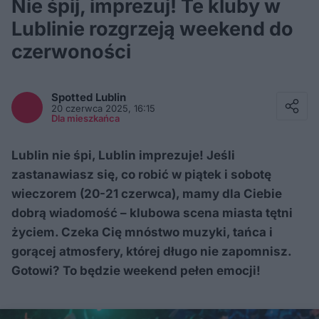
Nie śpij, imprezuj! Te kluby w
Lublinie rozgrzeją weekend do
czerwoności
Facebook
Twitter / X
Spotted
Lublin
E-mail
20 czerwca 2025, 16:15
Messenger
Dla mieszkańca
Whatsapp
Kopiuj link
Lublin nie śpi, Lublin imprezuje! Jeśli
zastanawiasz się, co robić w piątek i sobotę
wieczorem (20-21 czerwca), mamy dla Ciebie
dobrą wiadomość – klubowa scena miasta tętni
życiem. Czeka Cię mnóstwo muzyki, tańca i
gorącej atmosfery, której długo nie zapomnisz.
Gotowi? To będzie weekend pełen emocji!