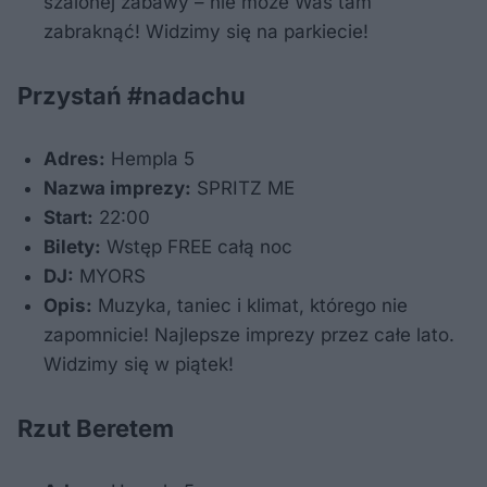
szalonej zabawy – nie może Was tam
zabraknąć! Widzimy się na parkiecie!
Przystań #nadachu
Adres:
Hempla 5
Nazwa imprezy:
SPRITZ ME
Start:
22:00
Bilety:
Wstęp FREE całą noc
DJ:
MYORS
Opis:
Muzyka, taniec i klimat, którego nie
zapomnicie! Najlepsze imprezy przez całe lato.
Widzimy się w piątek!
Rzut Beretem