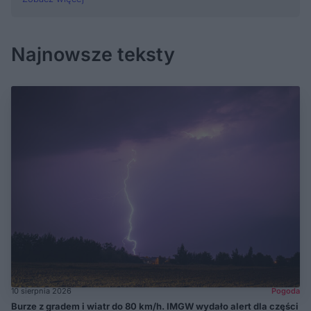
Najnowsze teksty
10 sierpnia 2026
Pogoda
Burze z gradem i wiatr do 80 km/h. IMGW wydało alert dla części