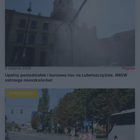
9 sierpnia 2026
Pogoda
Upalny poniedziałek i burzowa noc na Lubelszczyźnie. IMGW
ostrzega mieszkańców!
UTRUDNIENIA