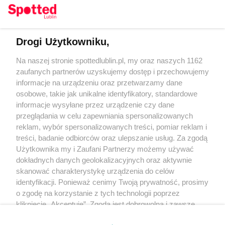
Drogi Użytkowniku,
Kontakt
Na naszej stronie spottedlublin.pl, my oraz naszych 1162
Regulamin
Polityka prywatności
zaufanych partnerów uzyskujemy dostęp i przechowujemy
RODO
informacje na urządzeniu oraz przetwarzamy dane
Warunki korzystania z treści
osobowe, takie jak unikalne identyfikatory, standardowe
informacje wysyłane przez urządzenie czy dane
KATEGORIE
przeglądania w celu zapewniania spersonalizowanych
reklam, wybór spersonalizowanych treści, pomiar reklam i
OGŁOSZENIA
treści, badanie odbiorców oraz ulepszanie usług. Za zgodą
Użytkownika my i Zaufani Partnerzy możemy używać
dokładnych danych geolokalizacyjnych oraz aktywnie
WYDARZENIA
skanować charakterystykę urządzenia do celów
identyfikacji. Ponieważ cenimy Twoją prywatność, prosimy
NA SKRÓTY
o zgodę na korzystanie z tych technologii poprzez
kliknięcie „Akceptuję”. Zgoda jest dobrowolna i zawsze
możesz ją zmienić/wycofać klikając przycisk ustawień