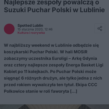
Najlepsze zespoły powalczą o
Suzuki Puchar Polski w Lublinie
Facebook
Twitter / X
Spotted
Lublin
E-mail
15 stycznia 2020, 12:46
Messenger
Kultura i rozrywka
Whatsapp
Kopiuj link
W najbliższy weekend w Lublinie odbędzie się
koszykarski Puchar Polski. W hali MOSiR
zobaczymy uczestnika Euroligi – Arkę Gdynia
oraz cztery najlepsze zespoły Energa Basket Ligi
Kobiet po 11 kolejkach. Po Puchar Polski może
sięgnąć 6 różnych drużyn, ale tylko jedna z nich
przed rokiem wywalczyła ten tytuł. Ekipa CCC
Polkowice stanie w roli faworyta […]