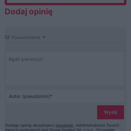
Dodaj opinię
Powiadomienia
Au
(p
Dodając opinię akceptujesz
regulamin
. Administratorem Twoich
danych osobowych jest Grupa Spotted Sp. z o.o.. Szczegóły