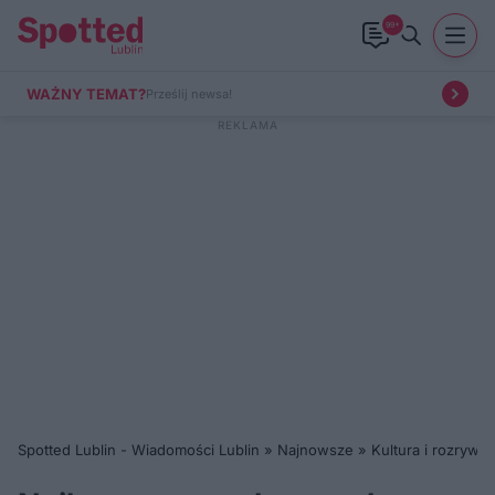
99+
WAŻNY TEMAT?
Prześlij newsa!
Spotted Lublin - Wiadomości Lublin
»
Najnowsze
»
Kultura i rozrywka