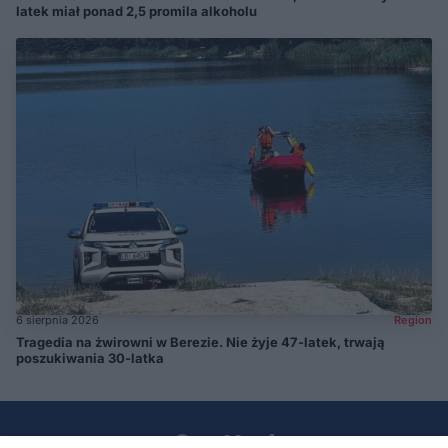
latek miał ponad 2,5 promila alkoholu
6 sierpnia 2026
Region
Tragedia na żwirowni w Berezie. Nie żyje 47-latek, trwają
poszukiwania 30-latka