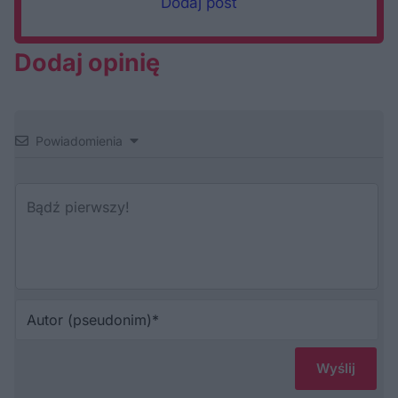
Dodaj post
Dodaj opinię
Powiadomienia
Au
(p