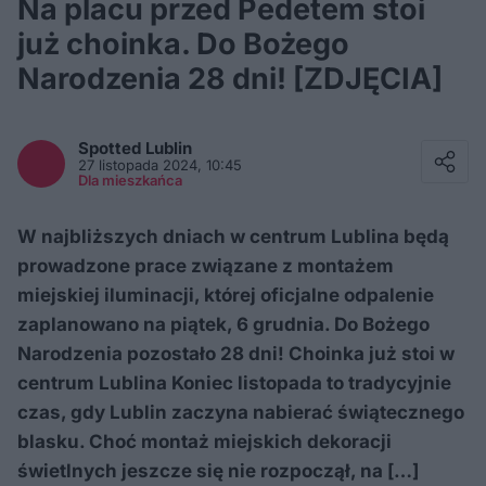
Na placu przed Pedetem stoi
już choinka. Do Bożego
Narodzenia 28 dni! [ZDJĘCIA]
Facebook
Twitter / X
Spotted
Lublin
E-mail
27 listopada 2024, 10:45
Messenger
Dla mieszkańca
Whatsapp
Kopiuj link
W najbliższych dniach w centrum Lublina będą
prowadzone prace związane z montażem
miejskiej iluminacji, której oficjalne odpalenie
zaplanowano na piątek, 6 grudnia. Do Bożego
Narodzenia pozostało 28 dni! Choinka już stoi w
centrum Lublina Koniec listopada to tradycyjnie
czas, gdy Lublin zaczyna nabierać świątecznego
blasku. Choć montaż miejskich dekoracji
świetlnych jeszcze się nie rozpoczął, na […]