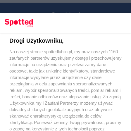
Drogi Użytkowniku,
Kontakt
Na naszej stronie spottedlublin.pl, my oraz naszych 1160
Regulamin
Polityka prywatności
zaufanych partnerów uzyskujemy dostęp i przechowujemy
RODO
informacje na urządzeniu oraz przetwarzamy dane
Warunki korzystania z treści
osobowe, takie jak unikalne identyfikatory, standardowe
informacje wysyłane przez urządzenie czy dane
KATEGORIE
przeglądania w celu zapewniania spersonalizowanych
reklam, wybór spersonalizowanych treści, pomiar reklam i
OGŁOSZENIA
treści, badanie odbiorców oraz ulepszanie usług. Za zgodą
Użytkownika my i Zaufani Partnerzy możemy używać
dokładnych danych geolokalizacyjnych oraz aktywnie
WYDARZENIA
skanować charakterystykę urządzenia do celów
identyfikacji. Ponieważ cenimy Twoją prywatność, prosimy
NA SKRÓTY
o zgodę na korzystanie z tych technologii poprzez