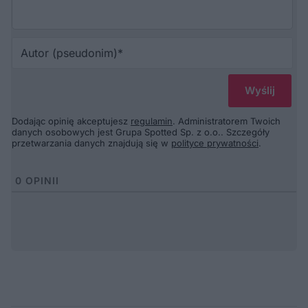
Au
(p
Dodając opinię akceptujesz
regulamin
. Administratorem Twoich
danych osobowych jest Grupa Spotted Sp. z o.o.. Szczegóły
przetwarzania danych znajdują się w
polityce prywatności
.
0
OPINII