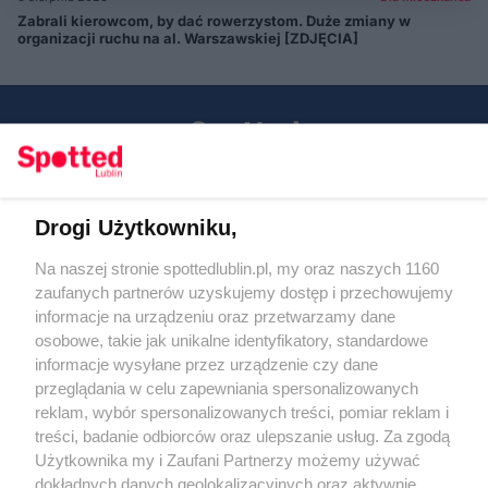
Zabrali kierowcom, by dać rowerzystom. Duże zmiany w
organizacji ruchu na al. Warszawskiej [ZDJĘCIA]
Drogi Użytkowniku,
Kontakt
Na naszej stronie spottedlublin.pl, my oraz naszych 1160
Regulamin
Polityka prywatności
zaufanych partnerów uzyskujemy dostęp i przechowujemy
RODO
informacje na urządzeniu oraz przetwarzamy dane
Warunki korzystania z treści
osobowe, takie jak unikalne identyfikatory, standardowe
informacje wysyłane przez urządzenie czy dane
KATEGORIE
przeglądania w celu zapewniania spersonalizowanych
reklam, wybór spersonalizowanych treści, pomiar reklam i
OGŁOSZENIA
treści, badanie odbiorców oraz ulepszanie usług. Za zgodą
Użytkownika my i Zaufani Partnerzy możemy używać
WYDARZENIA
dokładnych danych geolokalizacyjnych oraz aktywnie