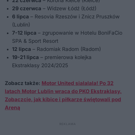
22 czerwca
– Korona Kielce (Kielce)
29 czerwca
– Widzew Łódź (Łódź)
6 lipca
– Resovia Rzeszów i Znicz Pruszków
(Lublin)
7-12 lipca
– zgrupowanie w Hotelu BoniFaCio
SPA & Sport Resort
12 lipca
– Radomiak Radom (Radom)
19-21 lipca
– premierowa kolejka
Ekstraklasy 2024/2025
Zobacz także:
Motor United sialalala! Po 32
latach Motor Lublin wraca do PKO Ekstraklasy.
Zobaczcie, jak kibice i piłkarze świętowali pod
Areną