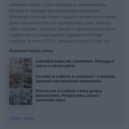
Jesteśmy zawsze z nimi: informujemy, interweniujemy,
pomagamy. Każdego dnia dostarczamy czytelnikom
informacje z naszego miasta i regionu. Wielokrotnie zdobyte
przez nas newsy trafiły do ogólnopolskiej prasy, telewizji,
radia i Internetu. Jesteśmy jednym z największych portali w
Lublinie, który według wyników oglądalności Google
Analytics, w marcu 2022 r. odwiedziło ponad 1,7 mln UU.
Pozostałe teksty autora
Lubelskie badaczki z patentem. Pomogą w
walce z rakiem piersi
Co robić w Lublinie w weekend 1-2 sierpnia.
Sprawdź najciekawsze wydarzenia
Kierowców w Lublinie czeka gorący
poniedziałek. Pielgrzymka, marsz i
zamknięte ulice
Zobacz więcej