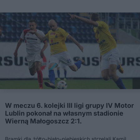
W meczu 6. kolejki III ligi grupy IV Motor
Lublin pokonał na własnym stadionie
Wierną Małogoszcz 2:1.
Bramki dla żółto-biało-niebieskich strzelali Kamil