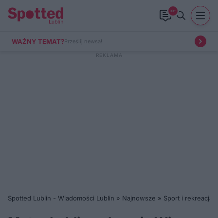
99+
WAŻNY TEMAT?
Prześlij newsa!
Spotted Lublin - Wiadomości Lublin
»
Najnowsze
»
Sport i rekreacja