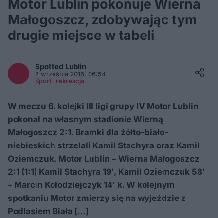
Motor Lublin pokonuje Wierna
Małogoszcz, zdobywając tym
drugie miejsce w tabeli
Facebook
Twitter / X
Spotted
Lublin
E-mail
2 września 2016, 06:54
Messenger
Sport i rekreacja
Whatsapp
Kopiuj link
W meczu 6. kolejki III ligi grupy IV Motor Lublin
pokonał na własnym stadionie Wierną
Małogoszcz 2:1. Bramki dla żółto-biało-
niebieskich strzelali Kamil Stachyra oraz Kamil
Oziemczuk. Motor Lublin – Wierna Małogoszcz
2:1 (1:1) Kamil Stachyra 19′, Kamil Oziemczuk 58′
– Marcin Kołodziejczyk 14′ k. W kolejnym
spotkaniu Motor zmierzy się na wyjeździe z
Podlasiem Biała […]