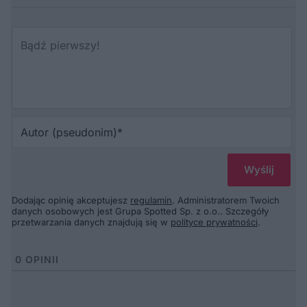
Au
(p
Dodając opinię akceptujesz
regulamin
. Administratorem Twoich
danych osobowych jest Grupa Spotted Sp. z o.o.. Szczegóły
przetwarzania danych znajdują się w
polityce prywatności
.
0
OPINII