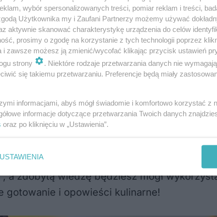
leckie, sprzęt biwakowy oraz usługi szkoleniowe
klam, wybór spersonalizowanych treści, pomiar reklam i treści, bad
 zgodą Użytkownika my i Zaufani Partnerzy możemy używać dokład
az aktywnie skanować charakterystykę urządzenia do celów identyfi
 ratownictwa medycznego. Ratownictwo medyc
ść, prosimy o zgodę na korzystanie z tych technologii poprzez klikn
 medycznej w ekstremalnych sytuacjach, takic
a i zawsze możesz ją zmienić/wycofać klikając przycisk ustawień pr
ostęp do standardowej opieki zdrowotnej jest o
ogu strony
. Niektóre rodzaje przetwarzania danych nie wymagaj
iwić się takiemu przetwarzaniu. Preferencje będą miały zastosowania
szymi informacjami, abyś mógł świadomie i komfortowo korzystać z
gółowe informacje dotyczące przetwarzania Twoich danych znajdzi
s
oraz po kliknięciu w „Ustawienia”.
 podróż, uczestnicząc w emocjonującym pokazi
tyzantami Lubelszczyzny, odkryjesz niezwykłe 
USTAWIENIA
ości polskiej kuchni. Podczas pokazu poznasz t
di”, a zdobytą wiedzę będziesz mógł wykorzy
 gotowanie i opowieści kulinarne!