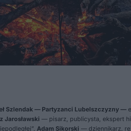
ł Szlendak — Partyzanci Lubelszczyzny —
e
z Jarosławski
— pisarz, publicysta, ekspert h
Niepodległej”,
Adam Sikorski
— dziennikarz, re