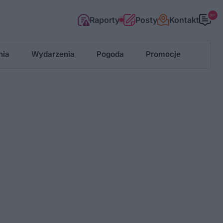
99+
Raporty
Posty
Kontakt
nia
Wydarzenia
Pogoda
Promocje