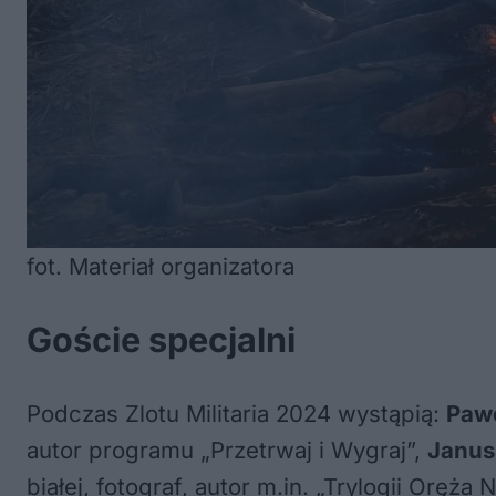
fot. Materiał organizatora
Goście specjalni
Podczas Zlotu Militaria 2024 wystąpią:
Pawe
autor programu „Przetrwaj i Wygraj”,
Janus
białej, fotograf, autor m.in. „Trylogii Oręża 