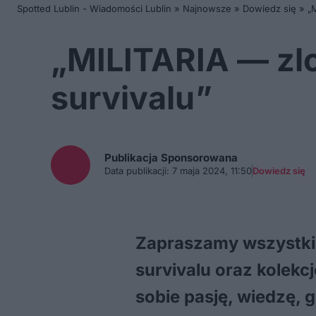
Spotted Lublin - Wiadomości Lublin
»
Najnowsze
»
Dowiedz się
»
„
„MILITARIA — zlot
survivalu”
Publikacja Sponsorowana
Data publikacji:
7 maja 2024, 11:50
Dowiedz się
Zapraszamy wszystkic
survivalu oraz kolek
sobie pasję, wiedzę, 