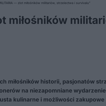
MILITARIA — zlot miłośników militariów, strzelectwa i survivalu”
 miłośników militari
h miłośników historii, pasjonatów str
cjonerów na niezapomniane wydarzenie,
gusta kulinarne i możliwości zakupowe