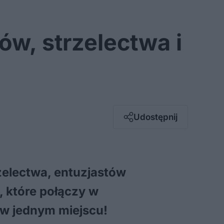
ów, strzelectwa i
Facebook
Twitter / X
E-mail
Udostępnij
Messenger
Whatsapp
Kopiuj link
zelectwa, entuzjastów
 które połączy w
 w jednym miejscu!