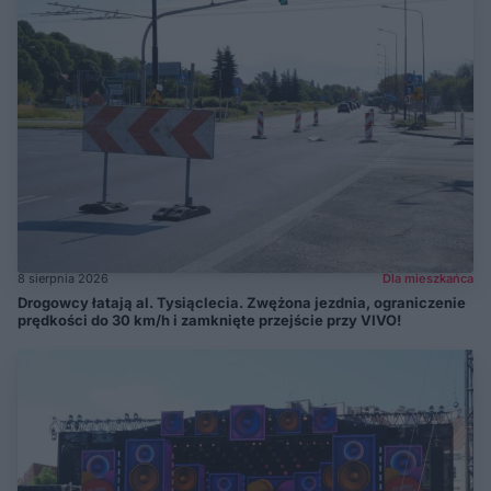
8 sierpnia 2026
Dla mieszkańca
Drogowcy łatają al. Tysiąclecia. Zwężona jezdnia, ograniczenie
prędkości do 30 km/h i zamknięte przejście przy VIVO!