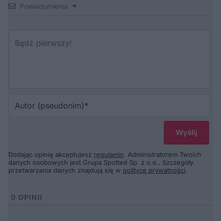
Powiadomienia
Au
(p
Dodając opinię akceptujesz
regulamin
. Administratorem Twoich
danych osobowych jest Grupa Spotted Sp. z o.o.. Szczegóły
przetwarzania danych znajdują się w
polityce prywatności
.
0
OPINII