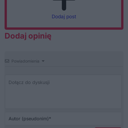
Dodaj post
Dodaj opinię
Powiadomienia
Au
(p