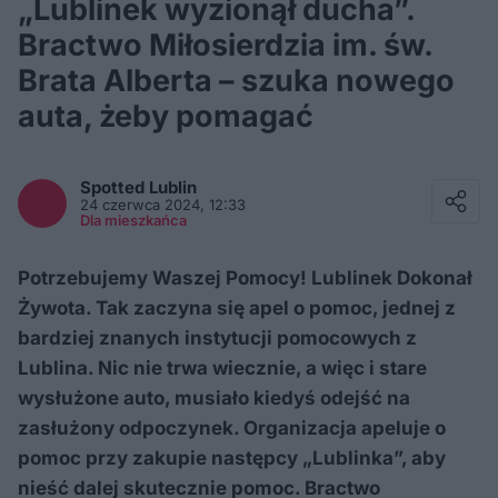
„Lublinek wyzionął ducha”.
Bractwo Miłosierdzia im. św.
Brata Alberta – szuka nowego
auta, żeby pomagać
Facebook
Twitter / X
Spotted
Lublin
E-mail
24 czerwca 2024, 12:33
Messenger
Dla mieszkańca
Whatsapp
Kopiuj link
Potrzebujemy Waszej Pomocy! Lublinek Dokonał
Żywota. Tak zaczyna się apel o pomoc, jednej z
bardziej znanych instytucji pomocowych z
Lublina. Nic nie trwa wiecznie, a więc i stare
wysłużone auto, musiało kiedyś odejść na
zasłużony odpoczynek. Organizacja apeluje o
pomoc przy zakupie następcy „Lublinka”, aby
nieść dalej skutecznie pomoc. Bractwo