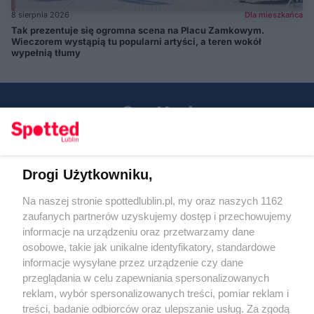
8 sierpnia 2026
Dla mieszkańca
Tak prezentuje się ogromna scena na Placu Zamkowym.
Wieczorem wystąpią tu popularni artyści, a teren wokół
wypełnią tłumy
Drogi Użytkowniku,
Kontakt
Na naszej stronie spottedlublin.pl, my oraz naszych 1162
Regulamin
Polityka prywatności
zaufanych partnerów uzyskujemy dostęp i przechowujemy
RODO
informacje na urządzeniu oraz przetwarzamy dane
Warunki korzystania z treści
osobowe, takie jak unikalne identyfikatory, standardowe
informacje wysyłane przez urządzenie czy dane
KATEGORIE
przeglądania w celu zapewniania spersonalizowanych
reklam, wybór spersonalizowanych treści, pomiar reklam i
OGŁOSZENIA
treści, badanie odbiorców oraz ulepszanie usług. Za zgodą