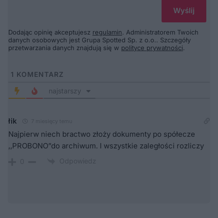
Dodając opinię akceptujesz
regulamin
. Administratorem Twoich
danych osobowych jest Grupa Spotted Sp. z o.o.. Szczegóły
przetwarzania danych znajdują się w
polityce prywatności
.
1
KOMENTARZ
najstarszy
łik
7 miesięcy temu
Najpierw niech bractwo złoży dokumenty po spółecze
,,PROBONO”do archiwum. I wszystkie zaległości rozliczy
Odpowiedz
0