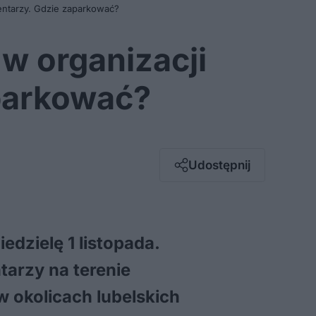
mentarzy. Gdzie zaparkować?
w organizacji
aparkować?
Facebook
Twitter / X
E-mail
Udostępnij
Messenger
Whatsapp
Kopiuj link
dzielę 1 listopada.
tarzy na terenie
w okolicach lubelskich