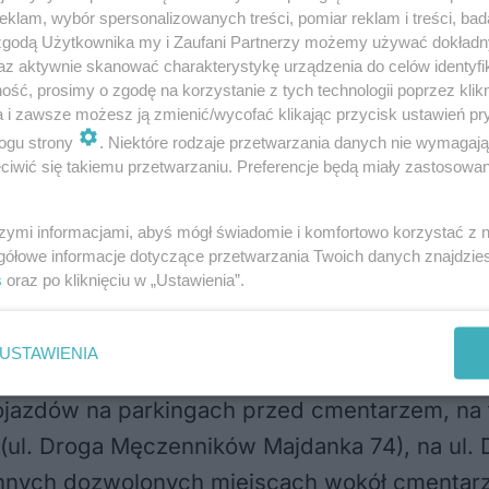
 za skrzyżowaniem z ul. Hanki Ordonówny do 
klam, wybór spersonalizowanych treści, pomiar reklam i treści, bad
 zgodą Użytkownika my i Zaufani Partnerzy możemy używać dokład
, natomiast prawy pas do skrętu w prawo na
az aktywnie skanować charakterystykę urządzenia do celów identyfi
 w ul. Hanki Ordonówny (jadąc od centrum) i
ść, prosimy o zgodę na korzystanie z tych technologii poprzez klikn
a i zawsze możesz ją zmienić/wycofać klikając przycisk ustawień pr
pskiego 30 października wieczorem zostanie u
ogu strony
. Niektóre rodzaje przetwarzania danych nie wymagaj
ędą kierowane przez ul. Dekutowskiego do al
iwić się takiemu przetwarzaniu. Preferencje będą miały zastosowania
 świetlnej. Od 31 października do 2 listopada s
szymi informacjami, abyś mógł świadomie i komfortowo korzystać z
gółowe informacje dotyczące przetwarzania Twoich danych znajdzi
onówny zostanie wyłączona na puls. Z kolei s
s
oraz po kliknięciu w „Ustawienia”.
wicką oraz na ul. Krańcowej na przejściu dla p
USTAWIENIA
jazdów na parkingach przed cmentarzem, na
ul. Droga Męczenników Majdanka 74), na ul. 
nnych dozwolonych miejscach wokół cmentarz