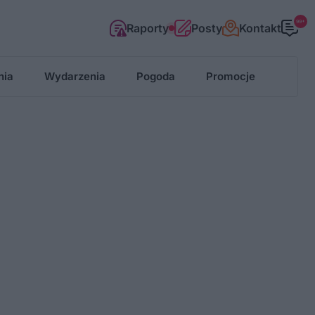
99+
Raporty
Posty
Kontakt
nia
Wydarzenia
Pogoda
Promocje