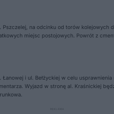
ul. Pszczelej, na odcinku od torów kolejowych 
atkowych miejsc postojowych. Powrót z cmenta
l. Łanowej i ul. Bełżyckiej w celu usprawnien
entarza. Wyjazd w stronę al. Kraśnickiej będz
erunkowa.