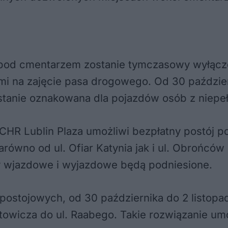
g pod cmentarzem zostanie tymczasowy wyłącz
 na zajęcie pasa drogowego. Od 30 październi
ostanie oznakowana dla pojazdów osób z niep
0 CHR Lublin Plaza umożliwi bezpłatny postój
arówno od ul. Ofiar Katynia jak i ul. Obrońc
y wjazdowe i wyjazdowe będą podniesione.
ostojowych, od 30 października do 2 listopad
rutowicza do ul. Raabego. Takie rozwiązanie um