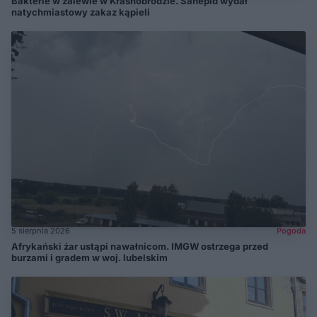
Bakterie w zalewie w Krasnobrodzie. Sanepid wydał
natychmiastowy zakaz kąpieli
5 sierpnia 2026
Pogoda
Afrykański żar ustąpi nawałnicom. IMGW ostrzega przed
burzami i gradem w woj. lubelskim