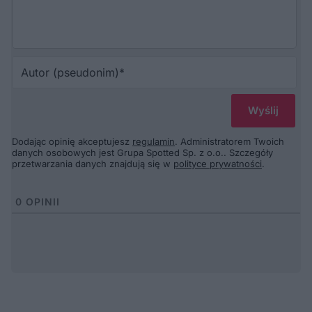
Au
(p
Dodając opinię akceptujesz
regulamin
. Administratorem Twoich
danych osobowych jest Grupa Spotted Sp. z o.o.. Szczegóły
przetwarzania danych znajdują się w
polityce prywatności
.
0
OPINII