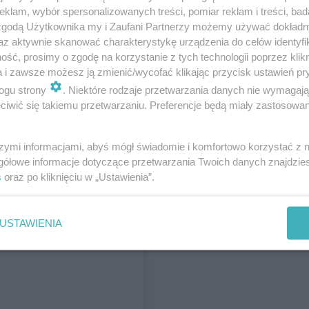
klam, wybór spersonalizowanych treści, pomiar reklam i treści, bad
 zgodą Użytkownika my i Zaufani Partnerzy możemy używać dokład
az aktywnie skanować charakterystykę urządzenia do celów identyfi
ść, prosimy o zgodę na korzystanie z tych technologii poprzez klikn
a i zawsze możesz ją zmienić/wycofać klikając przycisk ustawień pr
ogu strony
. Niektóre rodzaje przetwarzania danych nie wymagaj
iwić się takiemu przetwarzaniu. Preferencje będą miały zastosowania
szymi informacjami, abyś mógł świadomie i komfortowo korzystać z
gółowe informacje dotyczące przetwarzania Twoich danych znajdzi
s
oraz po kliknięciu w „Ustawienia”.
USTAWIENIA
 i występ kabaretu!