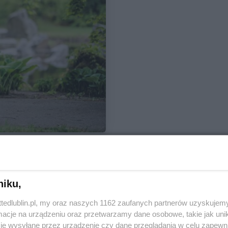
niku,
ttedlublin.pl, my oraz naszych 1162 zaufanych partnerów uzyskujemy
cje na urządzeniu oraz przetwarzamy dane osobowe, takie jak unika
je wysyłane przez urządzenie czy dane przeglądania w celu zapewn