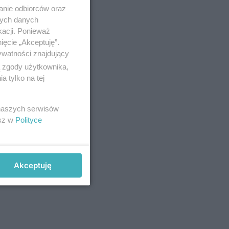
anie odbiorców oraz
nych danych
kacji. Ponieważ
ięcie „Akceptuję”.
ywatności znajdujący
ą zgody użytkownika,
 tylko na tej
 naszych serwisów
esz w
Polityce
Akceptuję