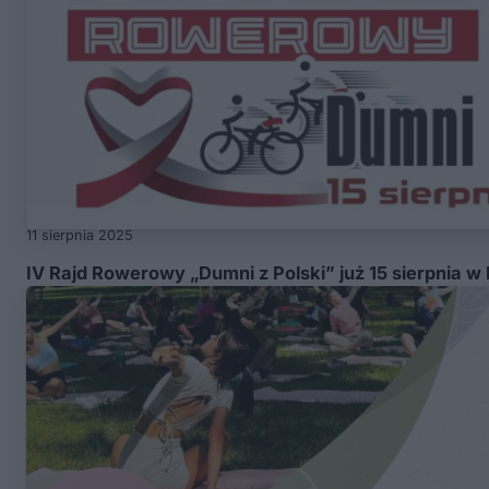
11 sierpnia 2025
IV Rajd Rowerowy „Dumni z Polski” już 15 sierpnia w