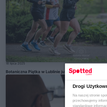
18 lipca 2025
Botaniczna Piątka w Lublinie już w ten weekend!
Drogi Użytkow
Na naszej stronie spo
przechowujemy informa
standardowe informac