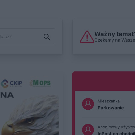
Ważny temat?
Czekamy na Wasze i
Mieszkanka
Parkowanie
Anonimowy użytko
InPost po chodn