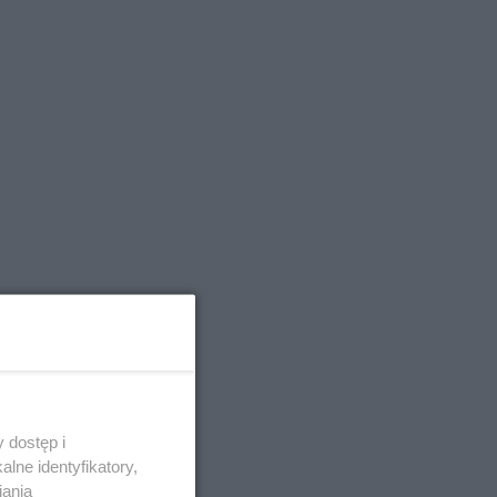
 dostęp i
lne identyfikatory,
iania