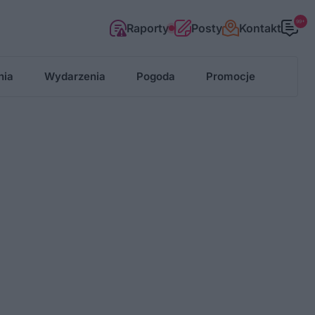
99+
Raporty
Posty
Kontakt
nia
Wydarzenia
Pogoda
Promocje