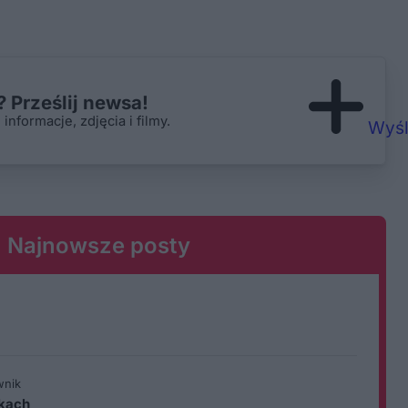
 Prześlij newsa!
nformacje, zdjęcia i filmy.
Wyśl
Najnowsze posty
wnik
ikach