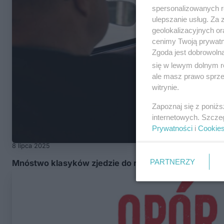
spersonalizowanych re
ulepszanie usług. Za
geolokalizacyjnych or
cenimy Twoją prywatno
Zgoda jest dobrowoln
się w lewym dolnym r
ale masz prawo sprzec
witrynie.
Zapoznaj się z poniż
internetowych. Szcze
Prywatności
i
Cookie
8 lipca 2025
PARTNERZY
Mnóstwo klasyków zjedzie do regionu! Wielka parada