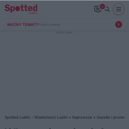
99+
WAŻNY TEMAT?
Prześlij newsa!
Spotted Lublin - Wiadomości Lublin
»
Najnowsze
»
Gazetki i promocj