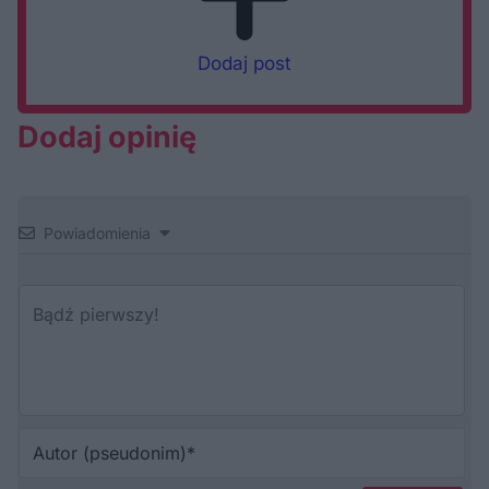
Dodaj post
Dodaj opinię
Powiadomienia
Au
(p