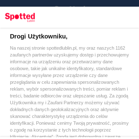
Drogi Użytkowniku,
Kontakt
Na naszej stronie spottedlublin.pl, my oraz naszych 1162
Regulamin
Polityka prywatności
zaufanych partnerów uzyskujemy dostęp i przechowujemy
RODO
informacje na urządzeniu oraz przetwarzamy dane
Warunki korzystania z treści
osobowe, takie jak unikalne identyfikatory, standardowe
informacje wysyłane przez urządzenie czy dane
KATEGORIE
przeglądania w celu zapewniania spersonalizowanych
reklam, wybór spersonalizowanych treści, pomiar reklam i
OGŁOSZENIA
treści, badanie odbiorców oraz ulepszanie usług. Za zgodą
Użytkownika my i Zaufani Partnerzy możemy używać
dokładnych danych geolokalizacyjnych oraz aktywnie
WYDARZENIA
skanować charakterystykę urządzenia do celów
identyfikacji. Ponieważ cenimy Twoją prywatność, prosimy
NA SKRÓTY
o zgodę na korzystanie z tych technologii poprzez
kliknięcie „Akceptuję”. Zgoda jest dobrowolna i zawsze