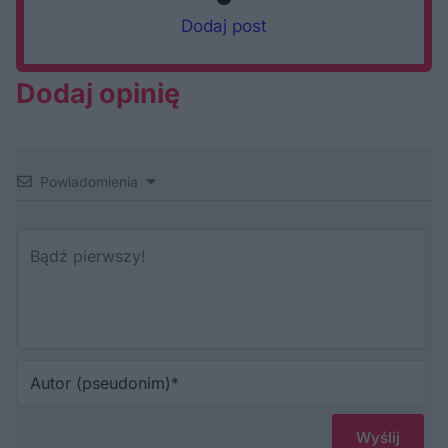
Dodaj post
Dodaj opinię
Powiadomienia
Au
(p