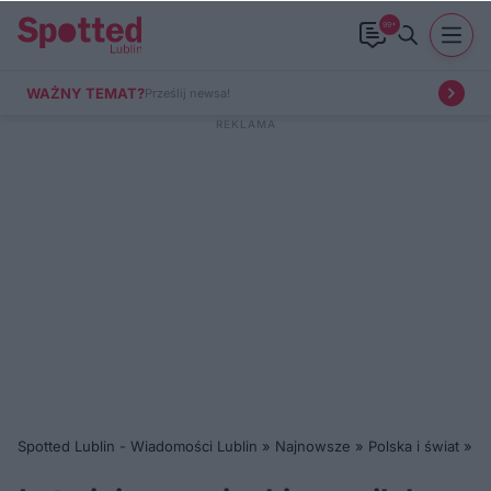
99+
WAŻNY TEMAT?
Prześlij newsa!
Spotted Lublin - Wiadomości Lublin
»
Najnowsze
»
Polska i świat
»
Ła