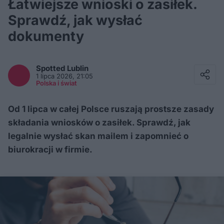
Łatwiejsze wnioski o zasiłek.
Sprawdź, jak wysłać
dokumenty
Facebook
Twitter / X
Spotted
Lublin
E-mail
1 lipca 2026, 21:05
Messenger
Polska i świat
Whatsapp
Kopiuj link
Od 1 lipca w całej Polsce ruszają prostsze zasady
składania wniosków o zasiłek. Sprawdź, jak
legalnie wysłać skan mailem i zapomnieć o
biurokracji w firmie.