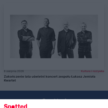
8 sierpnia 2026
Kultura i rozrywka
Zakończenie lata uświetni koncert zespołu Łukasz Jemioła
Kwartet