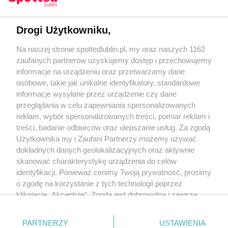
Drogi Użytkowniku,
Kontakt
Na naszej stronie spottedlublin.pl, my oraz naszych 1162
Regulamin
Polityka prywatności
zaufanych partnerów uzyskujemy dostęp i przechowujemy
RODO
informacje na urządzeniu oraz przetwarzamy dane
Warunki korzystania z treści
osobowe, takie jak unikalne identyfikatory, standardowe
informacje wysyłane przez urządzenie czy dane
KATEGORIE
przeglądania w celu zapewniania spersonalizowanych
reklam, wybór spersonalizowanych treści, pomiar reklam i
OGŁOSZENIA
treści, badanie odbiorców oraz ulepszanie usług. Za zgodą
Użytkownika my i Zaufani Partnerzy możemy używać
WYDARZENIA
dokładnych danych geolokalizacyjnych oraz aktywnie
skanować charakterystykę urządzenia do celów
identyfikacji. Ponieważ cenimy Twoją prywatność, prosimy
NA SKRÓTY
o zgodę na korzystanie z tych technologii poprzez
kliknięcie „Akceptuję”. Zgoda jest dobrowolna i zawsze
możesz ją zmienić/wycofać klikając przycisk ustawień
prywatności znajdujący się w lewym dolnym rogu strony
PARTNERZY
USTAWIENIA