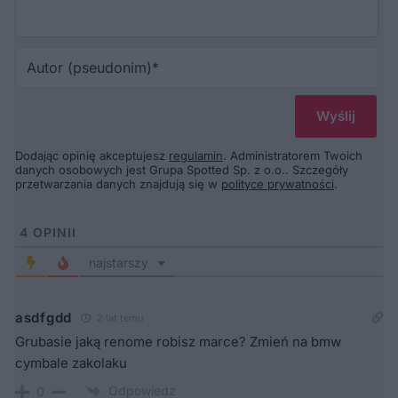
Au
(p
Dodając opinię akceptujesz
regulamin
. Administratorem Twoich
danych osobowych jest Grupa Spotted Sp. z o.o.. Szczegóły
przetwarzania danych znajdują się w
polityce prywatności
.
4
OPINII
najstarszy
asdfgdd
2 lat temu
Grubasie jaką renome robisz marce? Zmień na bmw
cymbale zakolaku
Odpowiedz
0