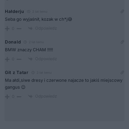
Hałderju
2 lat temu
Seba go wyjaśnił, kozak w ch*j😅
Odpowiedz
0
Donald
2 lat temu
BMW znaczy CHAM !!!!!
Odpowiedz
0
Git z Tatar
2 lat temu
Ma ałdi,siwe dresy i czerwone najacze to jakiś miejscowy
gangus 😉
Odpowiedz
0