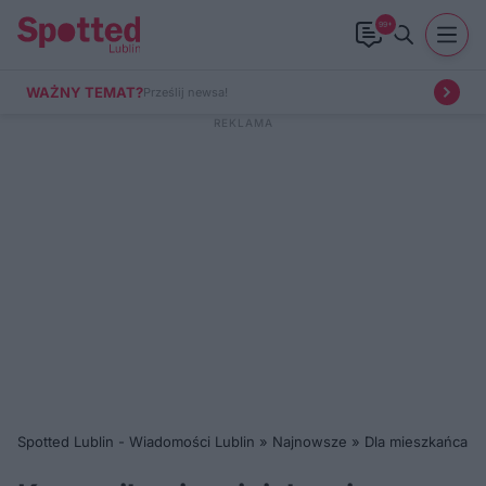
99+
WAŻNY TEMAT?
Prześlij newsa!
Spotted Lublin - Wiadomości Lublin
»
Najnowsze
»
Dla mieszkańca
»