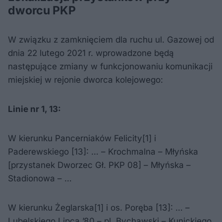
dworcu PKP
W związku z zamknięciem dla ruchu ul. Gazowej od
dnia 22 lutego 2021 r. wprowadzone będą
następujące zmiany w funkcjonowaniu komunikacji
miejskiej w rejonie dworca kolejowego:
Linie nr 1, 13:
W kierunku Pancerniaków Felicity[1] i
Paderewskiego [13]: … – Krochmalna – Młyńska
[przystanek Dworzec Gł. PKP 08] – Młyńska –
Stadionowa – …
W kierunku Żeglarska[1] i os. Poręba [13]: … –
Lubelskiego Lipca ’80 – pl. Bychawski – Kunickiego