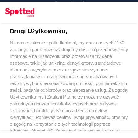
Drogi Użytkowniku,
Kontakt
Na naszej stronie spottedlublin.pl, my oraz naszych 1160
Regulamin
Polityka prywatności
zaufanych partnerów uzyskujemy dostęp i przechowujemy
RODO
informacje na urządzeniu oraz przetwarzamy dane
Warunki korzystania z treści
osobowe, takie jak unikalne identyfikatory, standardowe
informacje wysyłane przez urządzenie czy dane
KATEGORIE
przeglądania w celu zapewniania spersonalizowanych
reklam, wybór spersonalizowanych treści, pomiar reklam i
OGŁOSZENIA
treści, badanie odbiorców oraz ulepszanie usług. Za zgodą
Użytkownika my i Zaufani Partnerzy możemy używać
dokładnych danych geolokalizacyjnych oraz aktywnie
WYDARZENIA
skanować charakterystykę urządzenia do celów
identyfikacji. Ponieważ cenimy Twoją prywatność, prosimy
NA SKRÓTY
o zgodę na korzystanie z tych technologii poprzez
kliknięcie „Akceptuję”. Zgoda jest dobrowolna i zawsze
możesz ją zmienić/wycofać klikając przycisk ustawień