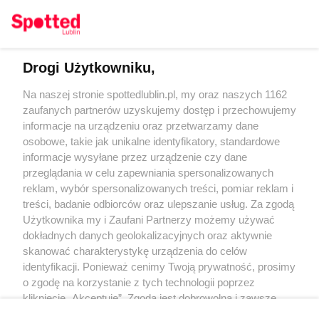
Drogi Użytkowniku,
Kontakt
Na naszej stronie spottedlublin.pl, my oraz naszych 1162
Regulamin
Polityka prywatności
zaufanych partnerów uzyskujemy dostęp i przechowujemy
RODO
informacje na urządzeniu oraz przetwarzamy dane
Warunki korzystania z treści
osobowe, takie jak unikalne identyfikatory, standardowe
informacje wysyłane przez urządzenie czy dane
KATEGORIE
przeglądania w celu zapewniania spersonalizowanych
reklam, wybór spersonalizowanych treści, pomiar reklam i
OGŁOSZENIA
treści, badanie odbiorców oraz ulepszanie usług. Za zgodą
Użytkownika my i Zaufani Partnerzy możemy używać
WYDARZENIA
dokładnych danych geolokalizacyjnych oraz aktywnie
skanować charakterystykę urządzenia do celów
identyfikacji. Ponieważ cenimy Twoją prywatność, prosimy
NA SKRÓTY
o zgodę na korzystanie z tych technologii poprzez
kliknięcie „Akceptuję”. Zgoda jest dobrowolna i zawsze
możesz ją zmienić/wycofać klikając przycisk ustawień