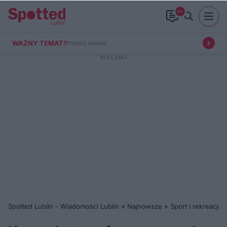
99+
WAŻNY TEMAT?
Prześlij newsa!
Spotted Lublin - Wiadomości Lublin
»
Najnowsze
»
Sport i rekreacja