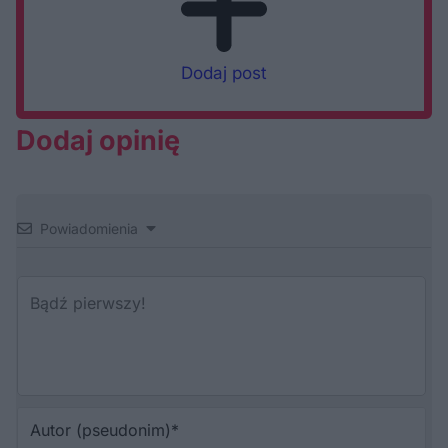
Dodaj post
Dodaj opinię
Powiadomienia
Au
(p