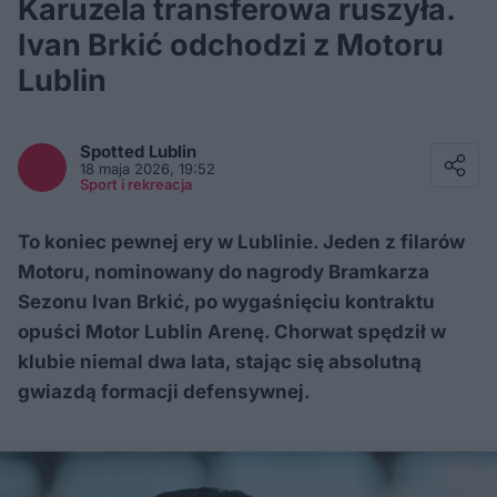
Karuzela transferowa ruszyła.
Ivan Brkić odchodzi z Motoru
Lublin
Facebook
Twitter / X
Spotted
Lublin
E-mail
18 maja 2026, 19:52
Messenger
Sport i rekreacja
Whatsapp
Kopiuj link
To koniec pewnej ery w Lublinie. Jeden z filarów
Motoru, nominowany do nagrody Bramkarza
Sezonu Ivan Brkić, po wygaśnięciu kontraktu
opuści Motor Lublin Arenę. Chorwat spędził w
klubie niemal dwa lata, stając się absolutną
gwiazdą formacji defensywnej.