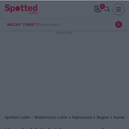
99+
WAŻNY TEMAT?
Prześlij newsa!
Spotted Lublin - Wiadomości Lublin
»
Najnowsze
»
Region
»
Kamień i