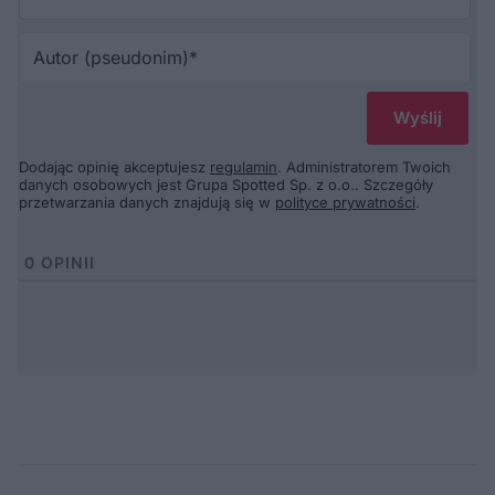
Au
(p
Dodając opinię akceptujesz
regulamin
. Administratorem Twoich
danych osobowych jest Grupa Spotted Sp. z o.o.. Szczegóły
przetwarzania danych znajdują się w
polityce prywatności
.
0
OPINII