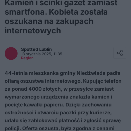
Kamień i ścinki gazet zamiast
smartfona. Kobieta została
oszukana na zakupach
internetowych
Facebook
Twitter / X
Spotted
Lublin
E-mail
13 stycznia 2025, 11:35
Messenger
Region
Whatsapp
Kopiuj link
44-letnia mieszkanka gminy Niedźwiada padła
ofiarą oszustwa internetowego. Kupując telefon
za ponad 4000 złotych, w przesyłce zamiast
wymarzonego urządzenia znalazła kamień i
pocięte kawałki papieru. Dzięki zachowaniu
ostrożności i otwarciu paczki przy kurierze,
udało się zablokować płatność i zgłosić sprawę
policji. Oferta oszusta, była zgodna z cenami