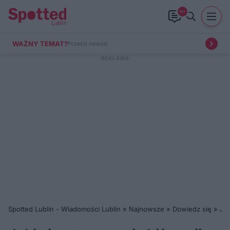
99+
WAŻNY TEMAT?
Prześlij newsa!
Spotted Lublin - Wiadomości Lublin
»
Najnowsze
»
Dowiedz się
»
Jak