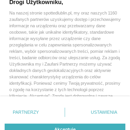
Drogi Użytkowniku,
Kontakt
Na naszej stronie spottedlublin.pl, my oraz naszych 1160
Regulamin
Polityka prywatności
zaufanych partnerów uzyskujemy dostęp i przechowujemy
RODO
informacje na urządzeniu oraz przetwarzamy dane
Warunki korzystania z treści
osobowe, takie jak unikalne identyfikatory, standardowe
informacje wysyłane przez urządzenie czy dane
KATEGORIE
przeglądania w celu zapewniania spersonalizowanych
reklam, wybór spersonalizowanych treści, pomiar reklam i
OGŁOSZENIA
treści, badanie odbiorców oraz ulepszanie usług. Za zgodą
Użytkownika my i Zaufani Partnerzy możemy używać
dokładnych danych geolokalizacyjnych oraz aktywnie
WYDARZENIA
skanować charakterystykę urządzenia do celów
identyfikacji. Ponieważ cenimy Twoją prywatność, prosimy
NA SKRÓTY
o zgodę na korzystanie z tych technologii poprzez
kliknięcie „Akceptuję”. Zgoda jest dobrowolna i zawsze
możesz ją zmienić/wycofać klikając przycisk ustawień
prywatności znajdujący się w lewym dolnym rogu strony
PARTNERZY
USTAWIENIA
. Niektóre rodzaje przetwarzania danych nie wymagają
© 2025. Spotted Lublin. Wszystkie prawa zastrzeżone.
zgody użytkownika, ale masz prawo sprzeciwić się
Mapa strony
takiemu przetwarzaniu. Preferencje będą miały
Akceptuję