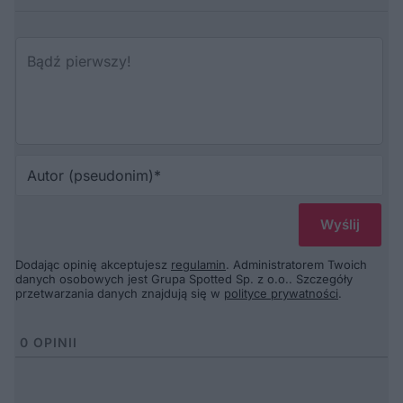
Au
(p
Dodając opinię akceptujesz
regulamin
. Administratorem Twoich
danych osobowych jest Grupa Spotted Sp. z o.o.. Szczegóły
przetwarzania danych znajdują się w
polityce prywatności
.
0
OPINII