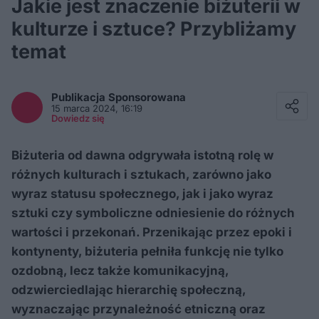
Jakie jest znaczenie biżuterii w
kulturze i sztuce? Przybliżamy
temat
Facebook
Twitter / X
Publikacja Sponsorowana
E-mail
15 marca 2024, 16:19
Messenger
Dowiedz się
Whatsapp
Kopiuj link
Biżuteria od dawna odgrywała istotną rolę w
różnych kulturach i sztukach, zarówno jako
wyraz statusu społecznego, jak i jako wyraz
sztuki czy symboliczne odniesienie do różnych
wartości i przekonań. Przenikając przez epoki i
kontynenty, biżuteria pełniła funkcję nie tylko
ozdobną, lecz także komunikacyjną,
odzwierciedlając hierarchię społeczną,
wyznaczając przynależność etniczną oraz