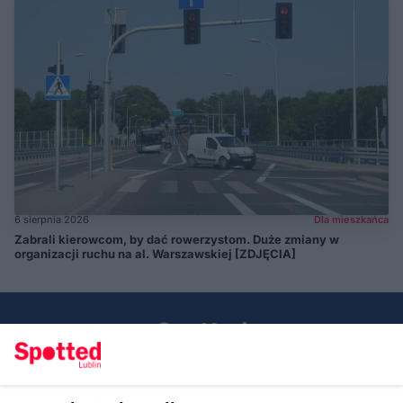
6 sierpnia 2026
Dla mieszkańca
Zabrali kierowcom, by dać rowerzystom. Duże zmiany w
organizacji ruchu na al. Warszawskiej [ZDJĘCIA]