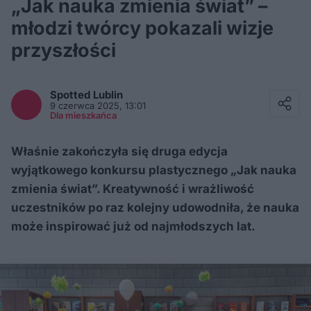
„Jak nauka zmienia świat” –
młodzi twórcy pokazali wizje
przyszłości
Facebook
Twitter / X
Spotted
Lublin
E-mail
9 czerwca 2025, 13:01
Messenger
Dla mieszkańca
Whatsapp
Kopiuj link
Właśnie zakończyła się druga edycja
wyjątkowego konkursu plastycznego „Jak nauka
zmienia świat”. Kreatywność i wrażliwość
uczestników po raz kolejny udowodniła, że nauka
może inspirować już od najmłodszych lat.