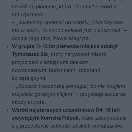
na każdej planecie, którą chcemy”
– mówi z
entuzjazmem.
–
„Jakbyśmy spojrzeli na książki, jakie Szymon
ma w domu, to ponad połowa jest o kosmosie”
–
dodaje jego tata, Paweł Magryta.
W grupie 11–13 lat pierwsze miejsce zdobył
Tymoteusz Bis
, który narysował miasto
przyszłości z latającymi deskami,
nowoczesnymi budynkami i robotami
sprzątającymi.
–
„Rodzice troszeczkę pomagali, bo nie mogłem
przykleić gorącym klejem”
– przyznaje szczerze
młody artysta.
Wśród najstarszych uczestników (14–16 lat)
zwyciężyła Kornelia Filipek
, która zdecydowała
się przedstawić sylwetki polskich wynalazców,