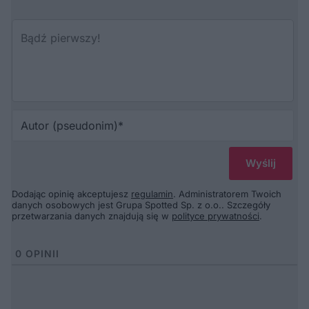
Au
(p
Dodając opinię akceptujesz
regulamin
. Administratorem Twoich
danych osobowych jest Grupa Spotted Sp. z o.o.. Szczegóły
przetwarzania danych znajdują się w
polityce prywatności
.
0
OPINII