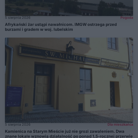
5 sierpnia 2026
Pogoda
Afrykański żar ustąpi nawałnicom. IMGW ostrzega przed
burzami i gradem w woj. lubelskim
5 sierpnia 2026
Dla mieszkańca
Kamienica na Starym Mieście już nie grozi zawaleniem. Dwa
znane lokale wznowią działalność po ponad 1,5-rocznej przerwie