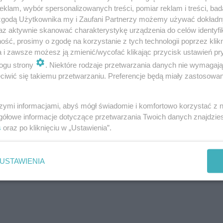
klam, wybór spersonalizowanych treści, pomiar reklam i treści, bad
ą wystarczająco dużo, by chronić dzieci prz
 zgodą Użytkownika my i Zaufani Partnerzy możemy używać dokład
az aktywnie skanować charakterystykę urządzenia do celów identyfi
chiczną przemocą? Czekamy na Wasze głosy i 
ść, prosimy o zgodę na korzystanie z tych technologii poprzez klikn
a i zawsze możesz ją zmienić/wycofać klikając przycisk ustawień pr
ogu strony
. Niektóre rodzaje przetwarzania danych nie wymagaj
iwić się takiemu przetwarzaniu. Preferencje będą miały zastosowania
szymi informacjami, abyś mógł świadomie i komfortowo korzystać z
gółowe informacje dotyczące przetwarzania Twoich danych znajdzi
s
oraz po kliknięciu w „Ustawienia”.
USTAWIENIA