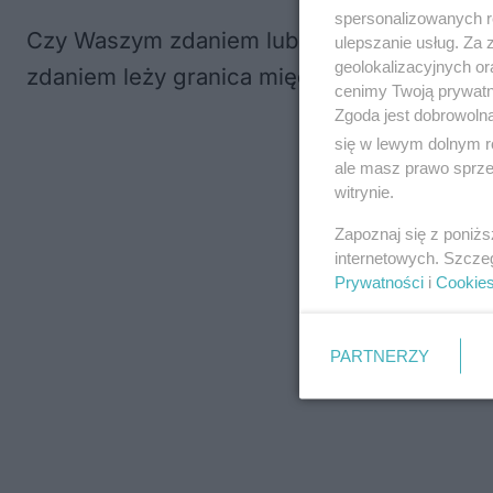
spersonalizowanych re
Czy Waszym zdaniem lubelskie szkoły robi
ulepszanie usług. Za
geolokalizacyjnych or
zdaniem leży granica między żartem a psy
cenimy Twoją prywatno
Zgoda jest dobrowoln
się w lewym dolnym r
ale masz prawo sprzec
witrynie.
Zapoznaj się z poniż
internetowych. Szcze
Prywatności
i
Cookie
PARTNERZY