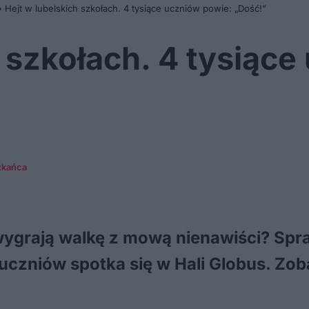
»
Hejt w lubelskich szkołach. 4 tysiące uczniów powie: „Dość!”
h szkołach. 4 tysiąc
zkańca
 wygrają walkę z mową nienawiści? Spr
uczniów spotka się w Hali Globus. Zob