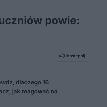
e uczniów powie:
Facebook
Twitter / X
E-mail
Udostępnij
Messenger
Whatsapp
Kopiuj link
awdź, dlaczego 16
acz, jak reagować na