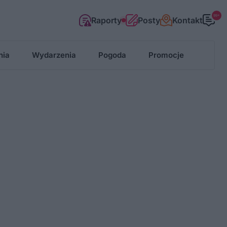
99+
Raporty
Posty
Kontakt
nia
Wydarzenia
Pogoda
Promocje