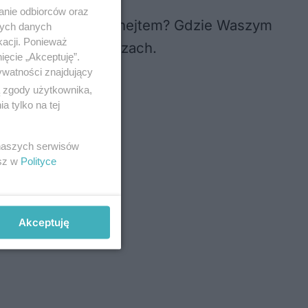
anie odbiorców oraz
ed cyberprzemocą i hejtem? Gdzie Waszym
nych danych
kacji. Ponieważ
opinie w komentarzach.
ięcie „Akceptuję”.
ywatności znajdujący
ą zgody użytkownika,
 tylko na tej
 naszych serwisów
esz w
Polityce
Akceptuję