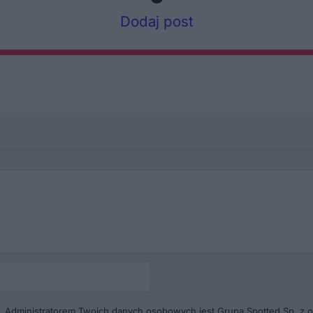
Dodaj post
Autor
(pseudonim)*
. Administratorem Twoich danych osobowych jest Grupa Spotted Sp. z o