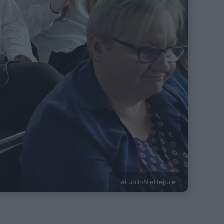
#LublinNieHejtuje