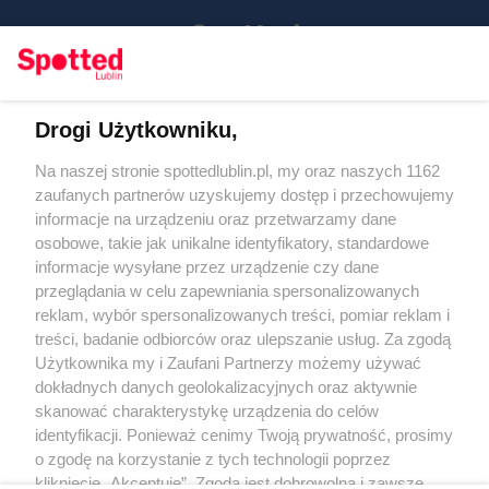
Drogi Użytkowniku,
Kontakt
Na naszej stronie spottedlublin.pl, my oraz naszych 1162
Regulamin
Polityka prywatności
zaufanych partnerów uzyskujemy dostęp i przechowujemy
RODO
informacje na urządzeniu oraz przetwarzamy dane
Warunki korzystania z treści
osobowe, takie jak unikalne identyfikatory, standardowe
informacje wysyłane przez urządzenie czy dane
KATEGORIE
przeglądania w celu zapewniania spersonalizowanych
reklam, wybór spersonalizowanych treści, pomiar reklam i
OGŁOSZENIA
treści, badanie odbiorców oraz ulepszanie usług. Za zgodą
Użytkownika my i Zaufani Partnerzy możemy używać
WYDARZENIA
dokładnych danych geolokalizacyjnych oraz aktywnie
skanować charakterystykę urządzenia do celów
identyfikacji. Ponieważ cenimy Twoją prywatność, prosimy
NA SKRÓTY
o zgodę na korzystanie z tych technologii poprzez
kliknięcie „Akceptuję”. Zgoda jest dobrowolna i zawsze