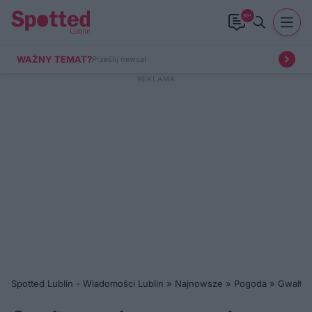
99+
WAŻNY TEMAT?
Prześlij newsa!
Spotted Lublin - Wiadomości Lublin
»
Najnowsze
»
Pogoda
»
Gwałtow