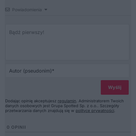
Powiadomienia
Au
(p
Dodając opinię akceptujesz
regulamin
. Administratorem Twoich
danych osobowych jest Grupa Spotted Sp. z o.o.. Szczegóły
przetwarzania danych znajdują się w
polityce prywatności
.
0
OPINII