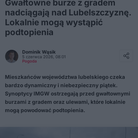
Gwałtowne burze z gradem
nadciągają nad Lubelszczyznę.
Lokalnie mogą wystąpić
podtopienia
Facebook
Twitter / X
Dominik
Wąsik
E-mail
5 czerwca 2026, 08:01
Messenger
Pogoda
Whatsapp
Kopiuj link
Mieszkańców województwa lubelskiego czeka
bardzo dynamiczny i niebezpieczny piątek.
Synoptycy IMGW ostrzegają przed gwałtownymi
burzami z gradem oraz ulewami, które lokalnie
mogą powodować podtopienia.