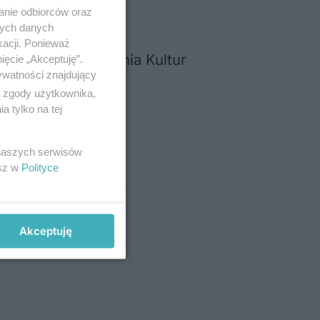
anie odbiorców oraz
nych danych
garem”
kacji. Ponieważ
 Centrum Spotkania Kultur
ięcie „Akceptuję”.
ywatności znajdujący
ą zgody użytkownika,
 tylko na tej
ek
)
tury
 naszych serwisów
esz w
Polityce
Akceptuję
ć