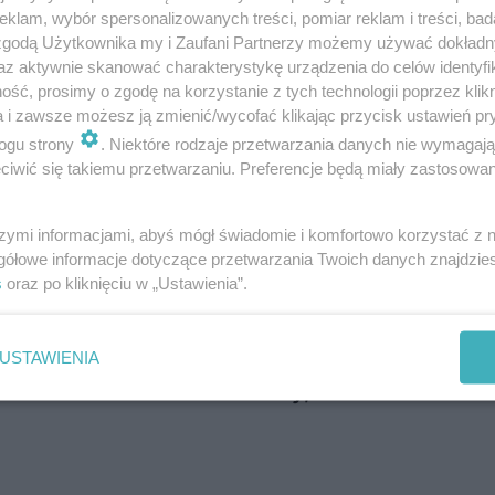
klam, wybór spersonalizowanych treści, pomiar reklam i treści, bad
 zgodą Użytkownika my i Zaufani Partnerzy możemy używać dokład
Miasta Lublina, Muzeum Martyrologii „Pod Ze
az aktywnie skanować charakterystykę urządzenia do celów identyfi
arosława Drążka
„Ziemia, kolor, dziedzictwo”
w
ść, prosimy o zgodę na korzystanie z tych technologii poprzez klikn
a i zawsze możesz ją zmienić/wycofać klikając przycisk ustawień pr
Bazylice oo. dominikanów
ogu strony
. Niektóre rodzaje przetwarzania danych nie wymagaj
tego Pola, Muzeum Józefa Czechowicza
iwić się takiemu przetwarzaniu. Preferencje będą miały zastosowania
zeum na Majdanku (
State Museum at Majdan
c Pauliny Garbiec
„Zniknę”
w Warsztatach Kul
szymi informacjami, abyś mógł świadomie i komfortowo korzystać z
gółowe informacje dotyczące przetwarzania Twoich danych znajdzi
s
oraz po kliknięciu w „Ustawienia”.
USTAWIENIA
 kontrolerów biletów. Wiemy, ile można zarobi