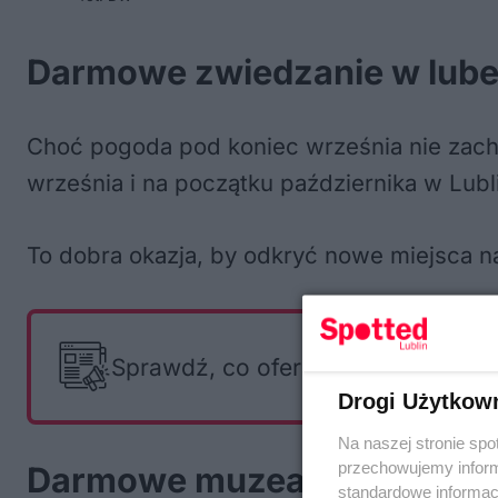
Darmowe zwiedzanie w lube
Choć pogoda pod koniec września nie zachęc
września i na początku października w Lu
To dobra okazja, by odkryć nowe miejsca 
Sprawdź, co oferują i czego szuka
Drogi Użytkow
Na naszej stronie spo
przechowujemy informa
Darmowe muzea i wystawy 
standardowe informac