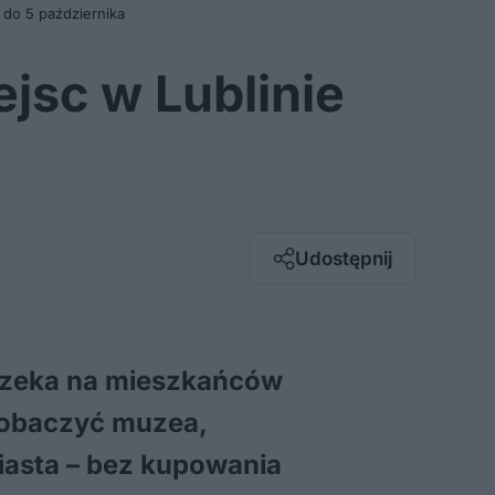
 do 5 października
jsc w Lublinie
Facebook
Twitter / X
E-mail
Udostępnij
Messenger
Whatsapp
Kopiuj link
 czeka na mieszkańców
 zobaczyć muzea,
miasta – bez kupowania