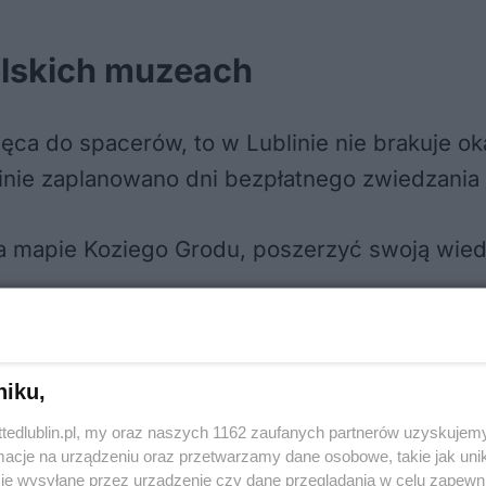
lskich muzeach
a do spacerów, to w Lublinie nie brakuje oka
blinie zaplanowano dni bezpłatnego zwiedzani
na mapie Koziego Grodu, poszerzyć swoją wie
ją mieszkańcy Lublina
niku,
ttedlublin.pl, my oraz naszych 1162 zaufanych partnerów uzyskujemy
cje na urządzeniu oraz przetwarzamy dane osobowe, takie jak unika
– harmonogram
je wysyłane przez urządzenie czy dane przeglądania w celu zapewn