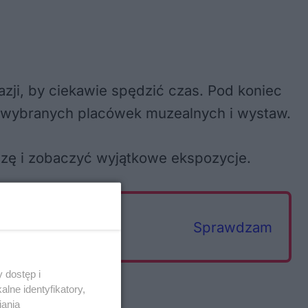
zji, by ciekawie spędzić czas. Pod koniec
a wybranych placówek muzealnych i wystaw.
dzę i zobaczyć wyjątkowe ekspozycje.
Sprawdzam
 dostęp i
lne identyfikatory,
iania