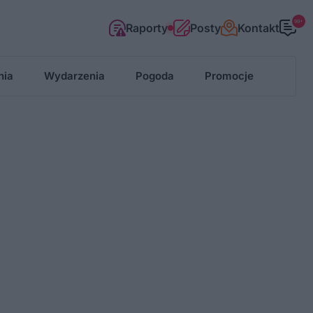
99+
Raporty
Posty
Kontakt
nia
Wydarzenia
Pogoda
Promocje