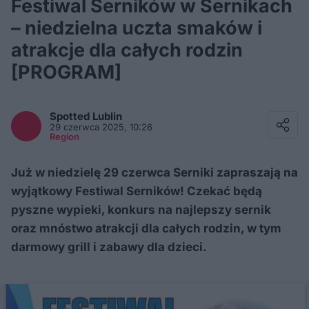
Festiwal Serników w Sernikach
– niedzielna uczta smaków i
atrakcje dla całych rodzin
[PROGRAM]
Facebook
Twitter / X
Spotted
Lublin
E-mail
29 czerwca 2025, 10:26
Messenger
Region
Whatsapp
Kopiuj link
Już w niedzielę 29 czerwca Serniki zapraszają na
wyjątkowy Festiwal Serników! Czekać będą
pyszne wypieki, konkurs na najlepszy sernik
oraz mnóstwo atrakcji dla całych rodzin, w tym
darmowy grill i zabawy dla dzieci.