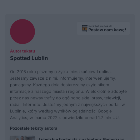
Podobał się tekst?
Postaw nam kawę!
Autor tekstu
Spotted Lublin
Od 2016 roku piszemy o życiu mieszkańców Lublina.
Jesteśmy zawsze z nimi: informujemy, interweniujemy,
pomagamy. Każdego dnia dostarczamy czytelnikom
informacje z naszego miasta i regionu. Wielokrotnie zdobyte
przez nas newsy trafiły do ogólnopolskiej prasy, telewizji,
radia i Internetu. Jesteśmy jednym z największych portali w
Lublinie, który według wyników oglądalności Google
Analytics, w marcu 2022 r. odwiedziło ponad 1,7 mln UU.
Pozostałe teksty autora
Lubelskie badaczki z patentem. Pomogą w