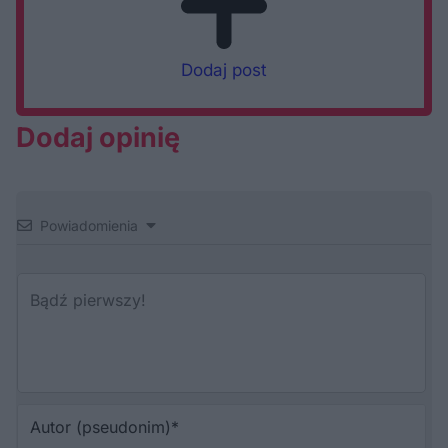
Dodaj post
Dodaj opinię
Powiadomienia
Au
(p