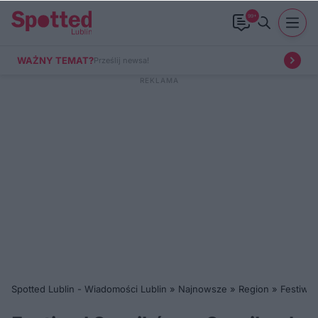
99+
WAŻNY TEMAT?
Prześlij newsa!
Spotted Lublin - Wiadomości Lublin
»
Najnowsze
»
Region
»
Festiwal