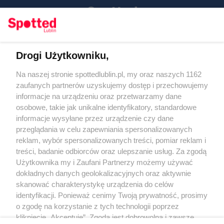
Drogi Użytkowniku,
Kontakt
Na naszej stronie spottedlublin.pl, my oraz naszych 1162
Regulamin
Polityka prywatności
zaufanych partnerów uzyskujemy dostęp i przechowujemy
RODO
informacje na urządzeniu oraz przetwarzamy dane
Warunki korzystania z treści
osobowe, takie jak unikalne identyfikatory, standardowe
informacje wysyłane przez urządzenie czy dane
KATEGORIE
przeglądania w celu zapewniania spersonalizowanych
reklam, wybór spersonalizowanych treści, pomiar reklam i
OGŁOSZENIA
treści, badanie odbiorców oraz ulepszanie usług. Za zgodą
Użytkownika my i Zaufani Partnerzy możemy używać
WYDARZENIA
dokładnych danych geolokalizacyjnych oraz aktywnie
skanować charakterystykę urządzenia do celów
identyfikacji. Ponieważ cenimy Twoją prywatność, prosimy
NA SKRÓTY
o zgodę na korzystanie z tych technologii poprzez
kliknięcie „Akceptuję”. Zgoda jest dobrowolna i zawsze