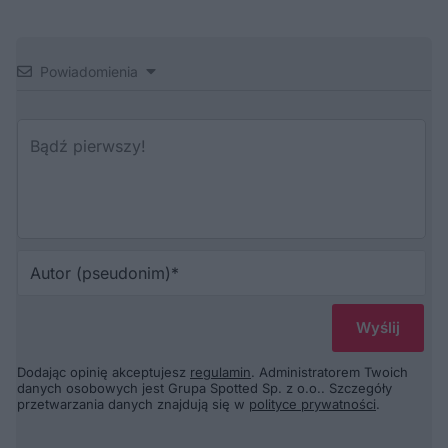
Powiadomienia
Au
(p
Dodając opinię akceptujesz
regulamin
. Administratorem Twoich
danych osobowych jest Grupa Spotted Sp. z o.o.. Szczegóły
przetwarzania danych znajdują się w
polityce prywatności
.