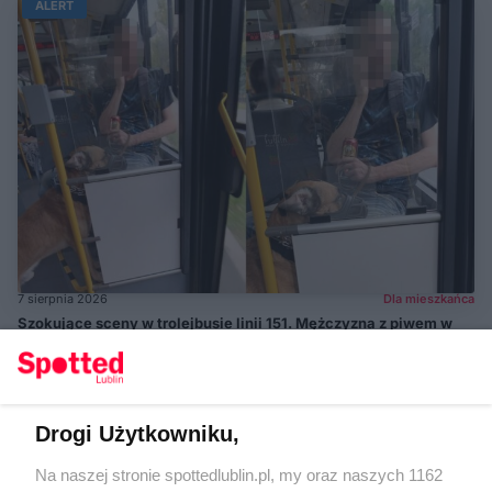
ALERT
7 sierpnia 2026
Dla mieszkańca
Szokujące sceny w trolejbusie linii 151. Mężczyzna z piwem w
ręku znęcał się nad psem
ALERT
Drogi Użytkowniku,
Na naszej stronie spottedlublin.pl, my oraz naszych 1162