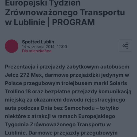
Europejski Tydzień
Zrównoważonego Transportu
w Lublinie | PROGRAM
Facebook
Twitter / X
Spotted
Lublin
E-mail
14 września 2014, 12:00
Messenger
Dla mieszkańca
Whatsapp
Kopiuj link
Prezentacja i przejazdy zabytkowym autobusem
Jelcz 272 Mex, darmowe przejażdżki jedynym w
Polsce przegubowym trolejbusem marki Solaris
Trollino 18 oraz bezpłatne przejazdy komunikacją
miejską za okazaniem dowodu rejestracyjnego
auta podczas Dnia bez Samochodu – to tylko
niektóre z atrakcji w ramach Europejskiego
Tygodnia Zrównoważonego Transportu w
Lublinie. Darmowe przejazdy przegubowym