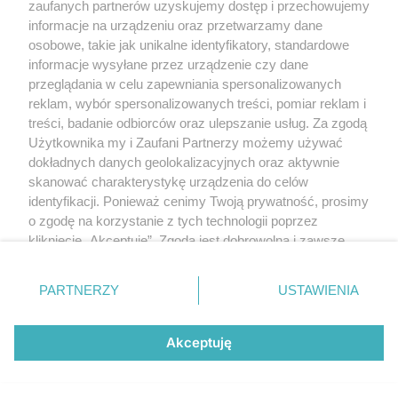
zaufanych partnerów uzyskujemy dostęp i przechowujemy
informacje na urządzeniu oraz przetwarzamy dane
osobowe, takie jak unikalne identyfikatory, standardowe
informacje wysyłane przez urządzenie czy dane
przeglądania w celu zapewniania spersonalizowanych
reklam, wybór spersonalizowanych treści, pomiar reklam i
treści, badanie odbiorców oraz ulepszanie usług. Za zgodą
Użytkownika my i Zaufani Partnerzy możemy używać
7 sierpnia 2026
Dla mieszkańca
dokładnych danych geolokalizacyjnych oraz aktywnie
Kompletnie zdewastowany rower miejski porzucony przy
skanować charakterystykę urządzenia do celów
ogródkach działkowych
identyfikacji. Ponieważ cenimy Twoją prywatność, prosimy
o zgodę na korzystanie z tych technologii poprzez
kliknięcie „Akceptuję”. Zgoda jest dobrowolna i zawsze
możesz ją zmienić/wycofać klikając przycisk ustawień
prywatności znajdujący się w lewym dolnym rogu strony
PARTNERZY
USTAWIENIA
. Niektóre rodzaje przetwarzania danych nie wymagają
zgody użytkownika, ale masz prawo sprzeciwić się
takiemu przetwarzaniu. Preferencje będą miały
Akceptuję
zastosowania tylko na tej witrynie.
Najnowsze
Raporty
Posty
Wydarzenia
Zapoznaj się z poniższymi informacjami, abyś mógł