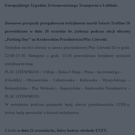
Europejskiego Tygodnia Zrównoważonego Transportu w Lublinie.
Darmowe przejazdy przegubowym trolejbusem marki Solaris Trollino 18
przewidziano w dniu 20 września br. (sobota) podczas akcji ulicznej
„Parking Day” na Krakowskim Przedmieściu/Plac Litewski.
Trolejbus ma być obecny w zatoce przystankowej Plac Litewski 03 w godz.
12:00-15:30.
Następnie o godz. 15:30 przewidziano bezpłatny przejazd
trolejbusem trasą:
PLAC LITEWSKI 03 – 3 Maja – Dolna 3 Maja – Prusa – Jaczewskiego –
(Chodźki) – Obywatelska – Lubartowska – Królewska – Wyszyńskiego –
Bernardyńska – Plac Wolności – Kapucyńska – Krakowskie Przedmieście –
PLAC LITEWSKI 03.
W trolejbusie podczas przejazdu będą obecni przedstawiciele LTEK-u,
którzy będą opowiadać o historii trolejbusów.
Z kolei
w dniu 22 września br., który kończy obchody ETZT,