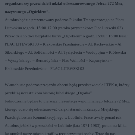
organizatorzy przewidzieli udział odrestaurowanego Jelcza 272 Mex,
nazywanego „Ogórkiem”.
Autobus będzie prezentowany podczas Pikniku Transportowego na Placu
Litewskim w godz. 15:00-17:00 (zatoka przystankowa Plac Litewski 03).
Przewidziano dwa bezpłatne kursy „Ogórkiem” o godz. 15:00 i 16:00 trasą:
PLAC LITEWSKI 03 – Krakowskie Przedmieście – Al. Racławickie – Al.
Sikorskiego – Al. Solidarności – Al. Tysiąclecia – Wodopojna – Królewska
– Wyszyńskiego – Bernardyńska – Plac Wolności – Kapucyńska –
Krakowskie Przedmieście – PLAC LITEWSKI 03.
W autobusie podczas przejazdu obecni będą przedstawiciele LTEK-u, którzy
przybliżą uczestnikom historię lubelskiego „Ogórka”.
Jednocześnie będzie to pierwsza prezentacja wspomnianego Jelcza 272 Mex,
którego udało się odrestaurować dzięki staraniom Zarządu Miejskiego
Przedsiębiorstwa Komunikacyjnego w Lublinie. Prace trwały ponad rok.
Autobus jeździł w przeszłości w Lublinie (lata 1971-1983), potem na kilka
lat opuścił nasze miasto i trafił w ręce prywatnej osoby. Teraz do nas