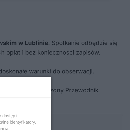
wskim w Lublinie
. Spotkanie odbędzie się
h opłat i bez konieczności zapisów.
doskonałe warunki do obserwacji.
obiecująco, a Gwiezdny Przewodnik
 dostęp i
lne identyfikatory,
iania