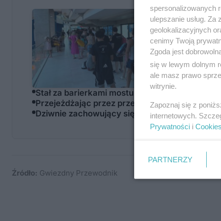
spersonalizowanych re
Ogromna kol
ulepszanie usług. Za
geolokalizacyjnych or
cenimy Twoją prywatno
Zgoda jest dobrowoln
się w lewym dolnym r
ale masz prawo sprzec
witrynie.
Stał za barierkami mostu 700-lecia Lublina, ch
Przejeżdżając przez przejazd dla rowerów, uder
Zapoznaj się z poniż
Dziwnie zachowujący się rowerzysta nad Zale
internetowych. Szcze
Prywatności
i
Cookie
PARTNERZY
Źródło:
Gwiezdny Przewodnik