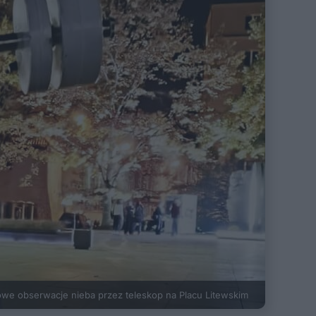
we obserwacje nieba przez teleskop na Placu Litewskim