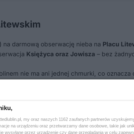
Litewskim
2) na darmową obserwację nieba na
Placu Lite
bserwacja
Księżyca oraz Jowisza
– bez żadnyc
linem nie ma ani jednej chmurki, co oznacza 
 Prognoza pogody na sobotę również wygląda 
asu dla uczestników.
niku,
ttedlublin.pl, my oraz naszych 1162 zaufanych partnerów uzyskujemy
cje na urządzeniu oraz przetwarzamy dane osobowe, takie jak unika
je wysyłane przez urządzenie czy dane przeglądania w celu zapewn