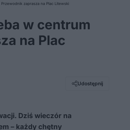
Przewodnik zaprasza na Plac Litewski
eba w centrum
za na Plac
Facebook
Twitter / X
E-mail
Udostępnij
Messenger
Whatsapp
Kopiuj link
acji. Dziś wieczór na
pem – każdy chętny