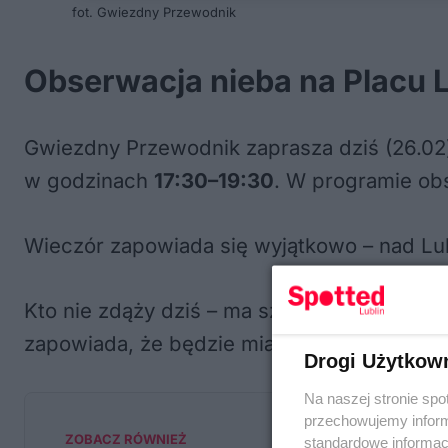
fot. Gwiezdny Przewodnik
Obserwacja nieba na Placu 
Gwiezdny Przewodnik zaprasza dziś (26.0
w godzinach
17:30–19:30
. W programie o
Wieczór zapowiada się wyjątkowo – nad Lub
Kto nie zdąży dziś – ma szansę w sobotę.
zapowiada, że będzie miał wtedy więcej cz
Drogi Użytkow
Na naszej stronie spo
przechowujemy informa
ZOBACZ RÓWNIEŻ
standardowe informac