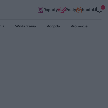
99+
Raporty
Posty
Kontakt
nia
Wydarzenia
Pogoda
Promocje