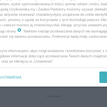
klam, wybór spersonalizowanych treści, pomiar reklam i treści, bad
ejka do Aqua Lublin. W czasie upałów mieszka
 zgodą Użytkownika my i Zaufani Partnerzy możemy używać dokład
az aktywnie skanować charakterystykę urządzenia do celów identyfi
ść, prosimy o zgodę na korzystanie z tych technologii poprzez klikn
a i zawsze możesz ją zmienić/wycofać klikając przycisk ustawień pr
ogu strony
. Niektóre rodzaje przetwarzania danych nie wymagaj
iwić się takiemu przetwarzaniu. Preferencje będą miały zastosowania
ciał skoczyć. 42-latek miał ponad 2,5 promila alkoholu
zyła w tył hyundaia. Kobieta trafiła do szpitala | ZDJĘC
szymi informacjami, abyś mógł świadomie i komfortowo korzystać z
wem Zemborzyckim. „Stanął za drzewem i wkładał rękę 
gółowe informacje dotyczące przetwarzania Twoich danych znajdzi
s
oraz po kliknięciu w „Ustawienia”.
USTAWIENIA