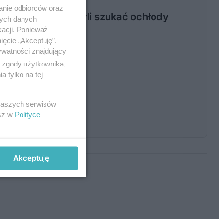
anie odbiorców oraz
ńcy tłumnie ruszyli szukać ochłody
nych danych
kacji. Ponieważ
ięcie „Akceptuję”.
ywatności znajdujący
ą zgody użytkownika,
 tylko na tej
IA
 naszych serwisów
do spodni”
esz w
Polityce
Akceptuję