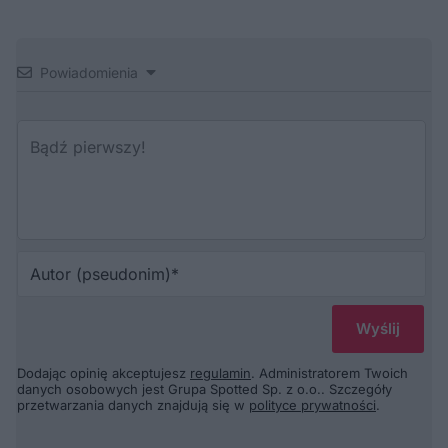
Powiadomienia
Au
(p
Dodając opinię akceptujesz
regulamin
. Administratorem Twoich
danych osobowych jest Grupa Spotted Sp. z o.o.. Szczegóły
przetwarzania danych znajdują się w
polityce prywatności
.