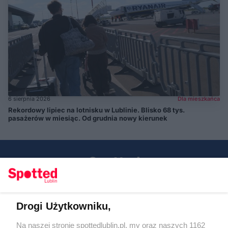
6 sierpnia 2026
Dla mieszkańca
Rekordowy lipiec na lotnisku w Lublinie. Blisko 68 tys.
pasażerów w miesiąc. Od grudnia nowy kierunek
Drogi Użytkowniku,
Kontakt
Na naszej stronie spottedlublin.pl, my oraz naszych 1162
Regulamin