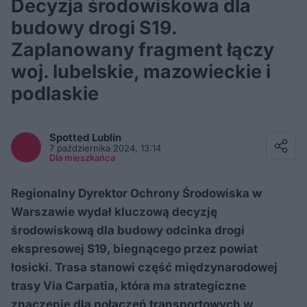
Decyzja środowiskowa dla
budowy drogi S19.
Zaplanowany fragment łączy
woj. lubelskie, mazowieckie i
podlaskie
Facebook
Twitter / X
Spotted
Lublin
E-mail
7 października 2024, 13:14
Messenger
Dla mieszkańca
Whatsapp
Kopiuj link
Regionalny Dyrektor Ochrony Środowiska w
Warszawie wydał kluczową decyzję
środowiskową dla budowy odcinka drogi
ekspresowej S19, biegnącego przez powiat
łosicki. Trasa stanowi część międzynarodowej
trasy Via Carpatia, która ma strategiczne
znaczenie dla połączeń transportowych w