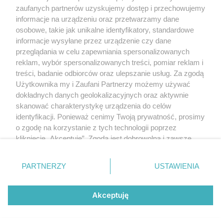
Polityka prywatności
zaufanych partnerów uzyskujemy dostęp i przechowujemy
RODO
informacje na urządzeniu oraz przetwarzamy dane
Warunki korzystania z treści
osobowe, takie jak unikalne identyfikatory, standardowe
informacje wysyłane przez urządzenie czy dane
KATEGORIE
przeglądania w celu zapewniania spersonalizowanych
reklam, wybór spersonalizowanych treści, pomiar reklam i
OGŁOSZENIA
treści, badanie odbiorców oraz ulepszanie usług. Za zgodą
Użytkownika my i Zaufani Partnerzy możemy używać
dokładnych danych geolokalizacyjnych oraz aktywnie
WYDARZENIA
skanować charakterystykę urządzenia do celów
identyfikacji. Ponieważ cenimy Twoją prywatność, prosimy
NA SKRÓTY
o zgodę na korzystanie z tych technologii poprzez
kliknięcie „Akceptuję”. Zgoda jest dobrowolna i zawsze
możesz ją zmienić/wycofać klikając przycisk ustawień
prywatności znajdujący się w lewym dolnym rogu strony
PARTNERZY
USTAWIENIA
. Niektóre rodzaje przetwarzania danych nie wymagają
© 2025. Spotted Lublin. Wszystkie prawa zastrzeżone.
zgody użytkownika, ale masz prawo sprzeciwić się
Mapa strony
takiemu przetwarzaniu. Preferencje będą miały
Akceptuję
zastosowania tylko na tej witrynie.
Najnowsze
Raporty
Posty
Wydarzenia