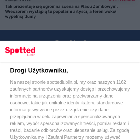
Tak prezentuje się ogromna scena na Placu Zamkowym.
Wieczorem wystąpią tu popularni artyści, a teren wokół
wypełnią tłumy
Drogi Użytkowniku,
Kontakt
Na naszej stronie spottedlublin.pl, my oraz naszych 1162
Regulamin
Polityka prywatności
zaufanych partnerów uzyskujemy dostęp i przechowujemy
RODO
informacje na urządzeniu oraz przetwarzamy dane
Warunki korzystania z treści
osobowe, takie jak unikalne identyfikatory, standardowe
informacje wysyłane przez urządzenie czy dane
KATEGORIE
przeglądania w celu zapewniania spersonalizowanych
reklam, wybór spersonalizowanych treści, pomiar reklam i
OGŁOSZENIA
treści, badanie odbiorców oraz ulepszanie usług. Za zgodą
Użytkownika my i Zaufani Partnerzy możemy używać