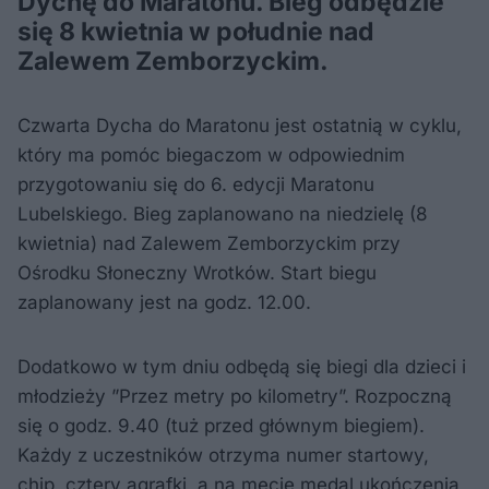
Dychę do Maratonu. Bieg odbędzie
się 8 kwietnia w południe nad
Zalewem Zemborzyckim.
Czwarta Dycha do Maratonu jest ostatnią w cyklu,
który ma pomóc biegaczom w odpowiednim
przygotowaniu się do 6. edycji Maratonu
Lubelskiego. Bieg zaplanowano na niedzielę (8
kwietnia) nad Zalewem Zemborzyckim przy
Ośrodku Słoneczny Wrotków. Start biegu
zaplanowany jest na godz. 12.00.
Dodatkowo w tym dniu odbędą się biegi dla dzieci i
młodzieży ”Przez metry po kilometry”. Rozpoczną
się o godz. 9.40 (tuż przed głównym biegiem).
Każdy z uczestników otrzyma numer startowy,
chip, cztery agrafki, a na mecie medal ukończenia