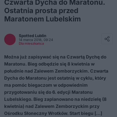
Czwarta Dycha do Maratonu.
Ostatnia prosta przed
Maratonem Lubelskim
Facebook
Twitter / X
Spotted
Lublin
E-mail
14 marca 2018, 09:24
Messenger
Dla mieszkańca
Whatsapp
Kopiuj link
Można już zapisywać się na Czwartą Dychę do
Maratonu. Bieg odbędzie się 8 kwietnia w
południe nad Zalewem Zemborzyckim. Czwarta
Dycha do Maratonu jest ostatnią w cyklu, który
ma pomóc biegaczom w odpowiednim
przygotowaniu się do 6. edycji Maratonu
Lubelskiego. Bieg zaplanowano na niedzielę (8
kwietnia) nad Zalewem Zemborzyckim przy
Ośrodku Słoneczny Wrotków. Start biegu […]