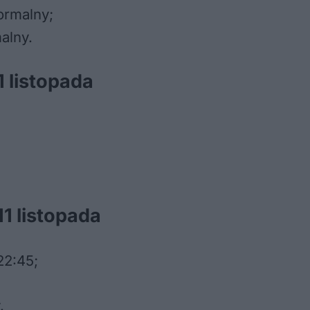
ormalny;
alny.
 listopada
1 listopada
22:45;
.