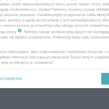
klam, wybór spersonalizowanych treści, pomiar reklam i treści, bad
 zgodą Użytkownika my i Zaufani Partnerzy możemy używać dokład
 – 10:00-22:00; saunarium – 14:00-22:00;
az aktywnie skanować charakterystykę urządzenia do celów identyfi
ść, prosimy o zgodę na korzystanie z tych technologii poprzez klikn
a i zawsze możesz ją zmienić/wycofać klikając przycisk ustawień pr
ogu strony
. Niektóre rodzaje przetwarzania danych nie wymagaj
iwić się takiemu przetwarzaniu. Preferencje będą miały zastosowania
ormalny;
normalny.
szymi informacjami, abyś mógł świadomie i komfortowo korzystać z
gółowe informacje dotyczące przetwarzania Twoich danych znajdzi
s
oraz po kliknięciu w „Ustawienia”.
ia 11 listopada
USTAWIENIA
19:30;