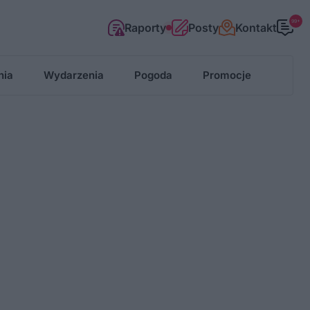
99+
Raporty
Posty
Kontakt
nia
Wydarzenia
Pogoda
Promocje