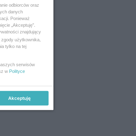
anie odbiorców oraz
nych danych
kacji. Ponieważ
ięcie „Akceptuję”.
ywatności znajdujący
ą zgody użytkownika,
 tylko na tej
 naszych serwisów
esz w
Polityce
Akceptuję