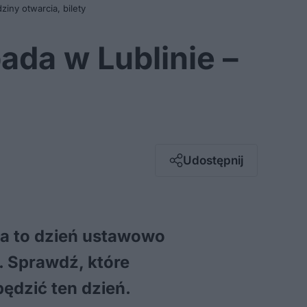
dziny otwarcia, bilety
pada w Lublinie –
Facebook
Twitter / X
E-mail
Udostępnij
Messenger
Whatsapp
Kopiuj link
ada to dzień ustawowo
o. Sprawdź, które
pędzić ten dzień.