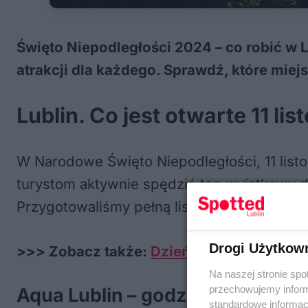
Święto Niepodległości 2024 – co robić w L
atrakcji dla każdego. Sprawdź, które miejs
Lublin. Co jest otwarte 11 l
W Narodowe Święto Niepodległości, 11 listo
turystom aktywnie spędzić ten wyjątkowy dz
Przygotowaliśmy pełną listę atrakcji, aby 
Drogi Użytkow
>>> Zobacz także:
Dzień Niepodległości 
Na naszej stronie spo
przechowujemy informa
Aqua Lublin – godziny otwarcia 1
standardowe informac