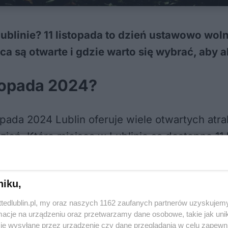
ublinie? 11 listopada to dzień ustawowo wolny
ca są otwarte i gdzie warto się wybrać, aby 
istopada 2024?
pada 2024 Lublin oferuje wiele otwartych atra
ień. Które miejsca w Lublinie są dostępne 11 
pomóc w zaplanowaniu Święta Niepodległości w
niku,
w Lublinie 2024. Program obchodów 11 listo
ttedlublin.pl, my oraz naszych 1162 zaufanych partnerów uzyskujemy
cje na urządzeniu oraz przetwarzamy dane osobowe, takie jak unika
1 listopada
je wysyłane przez urządzenie czy dane przeglądania w celu zapewn