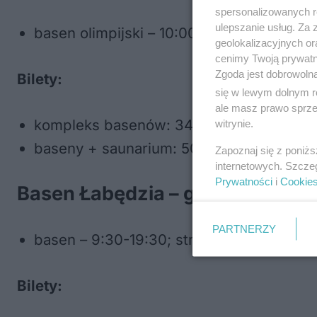
spersonalizowanych re
ulepszanie usług. Za
basen olimpijski – 10:00-22:00; aquapark
geolokalizacyjnych or
cenimy Twoją prywatno
Zgoda jest dobrowoln
Bilety:
się w lewym dolnym r
ale masz prawo sprzec
kompleks basenów: 34 zł ulgowy, 42 zł n
witrynie.
baseny + saunarium: 50 zł ulgowy, 58 zł 
Zapoznaj się z poniż
internetowych. Szcze
Prywatności
i
Cookie
Basen Łabędzia – godziny otwarc
PARTNERZY
basen – 9:30-19:30; strefa saun – 12:00-
Bilety: