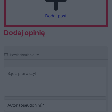
Dodaj post
Dodaj opinię
Powiadomienia
Au
(p