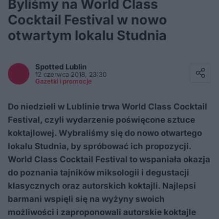
Byliśmy na World Class
Cocktail Festival w nowo
otwartym lokalu Studnia
Facebook
Twitter / X
Spotted
Lublin
E-mail
12 czerwca 2018, 23:30
Messenger
Gazetki i promocje
Whatsapp
Kopiuj link
Do niedzieli w Lublinie trwa World Class Cocktail
Festival, czyli wydarzenie poświęcone sztuce
koktajlowej. Wybraliśmy się do nowo otwartego
lokalu Studnia, by spróbować ich propozycji.
World Class Cocktail Festival to wspaniała okazja
do poznania tajników miksologii i degustacji
klasycznych oraz autorskich koktajli. Najlepsi
barmani wspięli się na wyżyny swoich
możliwości i zaproponowali autorskie koktajle