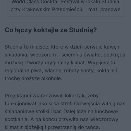
World Class Cocktail Festival w lokalu Studnia
przy Krakowskim Przedmieściu | mat. prasowe
Co łączy koktajle ze Studnią?
Studnia to miejsce, które w dzień serwuje kawę i
śniadania, wieczorem – ściemnia światło, podkręca
muzykę i tworzy oryginalny klimat. Wypijesz tu
regionalne piwa, własnej roboty shoty, koktajle i
trochę droższe alkohole.
Projektanci zaaranżowali lokal tak, żeby
funkcjonował jako kilka stref. Od wejścia witają nas
śniadaniowe stoliki i bar. Dalej loże na lunchowe
spotkania. A na końcu przywita nas wieczorowy
klimat z didżejką i przestrzenią do tańca.