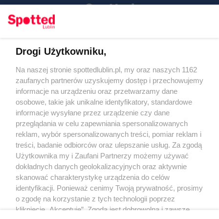
Drogi Użytkowniku,
Kontakt
Na naszej stronie spottedlublin.pl, my oraz naszych 1162
Regulamin
Polityka prywatności
zaufanych partnerów uzyskujemy dostęp i przechowujemy
RODO
informacje na urządzeniu oraz przetwarzamy dane
Warunki korzystania z treści
osobowe, takie jak unikalne identyfikatory, standardowe
informacje wysyłane przez urządzenie czy dane
KATEGORIE
przeglądania w celu zapewniania spersonalizowanych
reklam, wybór spersonalizowanych treści, pomiar reklam i
OGŁOSZENIA
treści, badanie odbiorców oraz ulepszanie usług. Za zgodą
Użytkownika my i Zaufani Partnerzy możemy używać
WYDARZENIA
dokładnych danych geolokalizacyjnych oraz aktywnie
skanować charakterystykę urządzenia do celów
identyfikacji. Ponieważ cenimy Twoją prywatność, prosimy
NA SKRÓTY
o zgodę na korzystanie z tych technologii poprzez
kliknięcie „Akceptuję”. Zgoda jest dobrowolna i zawsze