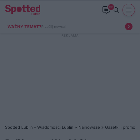
99+
WAŻNY TEMAT?
Prześlij newsa!
Spotted Lublin - Wiadomości Lublin
»
Najnowsze
»
Gazetki i promocj