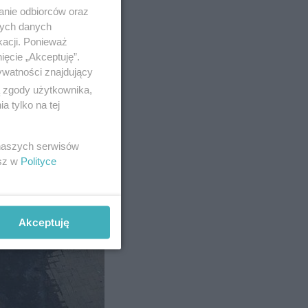
anie odbiorców oraz
nych danych
kacji. Ponieważ
ięcie „Akceptuję”.
ywatności znajdujący
ą zgody użytkownika,
 tylko na tej
 naszych serwisów
esz w
Polityce
Akceptuję