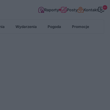
99+
Raporty
Posty
Kontakt
nia
Wydarzenia
Pogoda
Promocje