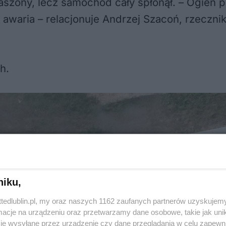
aszony, lecz samochód cały spłonął. – Ogień p
awaria – relacjonuje Andrzej Szacoń, rzeczn
h.
niku,
ttedlublin.pl, my oraz naszych 1162 zaufanych partnerów uzyskujemy
cje na urządzeniu oraz przetwarzamy dane osobowe, takie jak unika
je wysyłane przez urządzenie czy dane przeglądania w celu zapewn