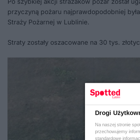
Po szybkiej akcji strażaków pożar został ug
przyczyną pożaru najprawdopodobniej była 
Straży Pożarnej w Lublinie.
Straty zostały oszacowane na 30 tys. złotyc
Drogi Użytkow
Na naszej stronie spo
przechowujemy informa
standardowe informac