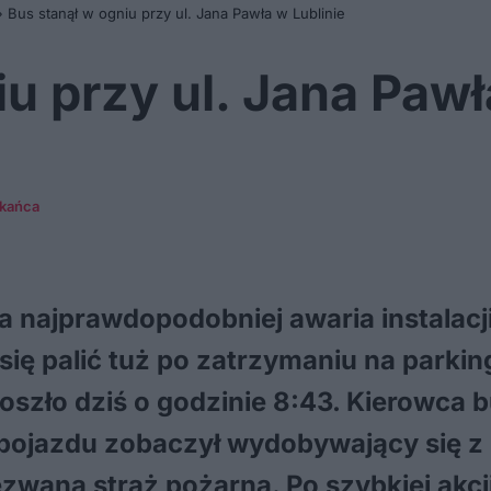
»
Bus stanął w ogniu przy ul. Jana Pawła w Lublinie
u przy ul. Jana Pawł
zkańca
a najprawdopodobniej awaria instalac
 się palić tuż po zatrzymaniu na parking
oszło dziś o godzinie 8:43. Kierowca 
pojazdu zobaczył wydobywający się z 
zwana straż pożarna. Po szybkiej akcj