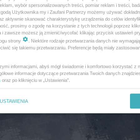
klam, wybór spersonalizowanych treści, pomiar reklam i treści, bad
 zgodą Użytkownika my i Zaufani Partnerzy możemy używać dokład
az aktywnie skanować charakterystykę urządzenia do celów identyfi
ść, prosimy o zgodę na korzystanie z tych technologii poprzez klikn
a i zawsze możesz ją zmienić/wycofać klikając przycisk ustawień pr
ogu strony
. Niektóre rodzaje przetwarzania danych nie wymagaj
iwić się takiemu przetwarzaniu. Preferencje będą miały zastosowania
szymi informacjami, abyś mógł świadomie i komfortowo korzystać z
gółowe informacje dotyczące przetwarzania Twoich danych znajdzi
s
oraz po kliknięciu w „Ustawienia”.
USTAWIENIA