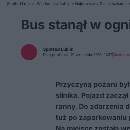
Spotted Lublin - Wiadomości Lublin
»
Najnowsze
»
Dla mieszkańca
Bus stanął w ogni
Spotted
Lublin
Data publikacji:
21 września 2016, 11:37
Dla mies
Przyczyną pożaru był
silnika. Pojazd zaczął
ranny. Do zdarzenia d
tuż po zaparkowaniu 
Na miejsce została we