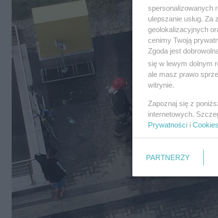
spersonalizowanych re
ulepszanie usług. Za
geolokalizacyjnych or
cenimy Twoją prywatno
Zgoda jest dobrowoln
się w lewym dolnym r
ale masz prawo sprzec
witrynie.
Zapoznaj się z poniż
internetowych. Szcze
Prywatności
i
Cookie
PARTNERZY