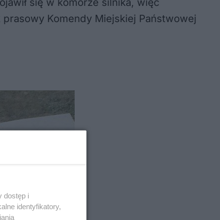
ojawił się w komorze silnika, więc
ik prasowy Komendy Miejskiej Państwowej
 dostęp i
lne identyfikatory,
iania