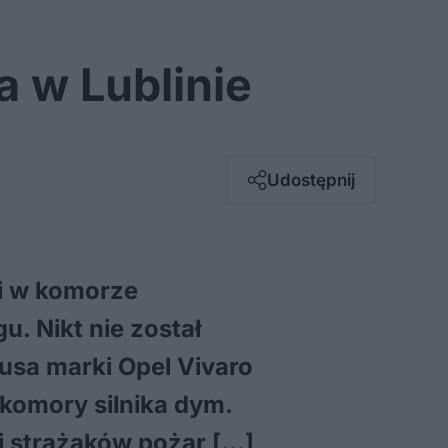
a w Lublinie
Facebook
Twitter / X
E-mail
Udostępnij
Messenger
Whatsapp
Kopiuj link
ji w komorze
u. Nikt nie został
busa marki Opel Vivaro
komory silnika dym.
i strażaków pożar […]