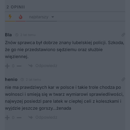
2
OPINII
najstarszy
Bla
2 lat temu
Znów sprawca był dobrze znany lubelskiej policji. Szkoda,
że go nie przedstawiono sędziemu oraz służbie
więziennej.
Odpowiedz
0
henio
2 lat temu
nie ma prawdziwych kar w polsce i takie trole chodza po
wolnosci i smieją się w twarz wymiarowi sprawiedliwości,
najwyzej posiedzi pare latek w ciepłej celi z koleszkami i
wyjdzie jeszcze gorszy…żenada
Odpowiedz
0