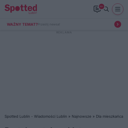
99+
WAŻNY TEMAT?
Prześlij newsa!
Spotted Lublin - Wiadomości Lublin
»
Najnowsze
»
Dla mieszkańca
»