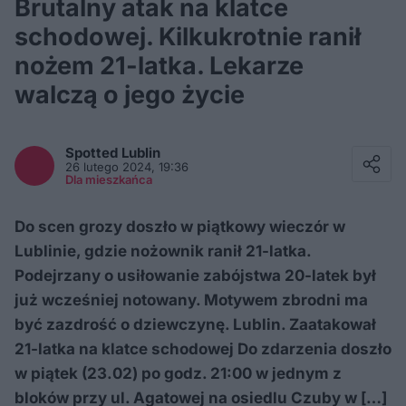
Brutalny atak na klatce
schodowej. Kilkukrotnie ranił
nożem 21-latka. Lekarze
walczą o jego życie
Facebook
Twitter / X
Spotted
Lublin
E-mail
26 lutego 2024, 19:36
Messenger
Dla mieszkańca
Whatsapp
Kopiuj link
Do scen grozy doszło w piątkowy wieczór w
Lublinie, gdzie nożownik ranił 21-latka.
Podejrzany o usiłowanie zabójstwa 20-latek był
już wcześniej notowany. Motywem zbrodni ma
być zazdrość o dziewczynę. Lublin. Zaatakował
21-latka na klatce schodowej Do zdarzenia doszło
w piątek (23.02) po godz. 21:00 w jednym z
bloków przy ul. Agatowej na osiedlu Czuby w […]