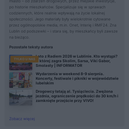
miasto – od zdarzeń drogowych, przez miejskie inwestycje,
po historie mieszkańców. Specjalizuje się w sprawach
codziennych, które realnie wpływają na życie lokalnej
społeczności. Jego materiały były wielokrotnie cytowane
przez ogólnopolskie media, m.in. Onet, Interię i RMF24. Zna
Lublin od podszewki – i stara się, by mieszkańcy byli zawsze
na bieżąco.
Pozostałe teksty autora
Lato z Radiem 2026 w Lublinie. Kto wystąpi?
TYLKO U NAS
O której zagra Skolim, Sarsa, Viki Gabor,
Smolasty | INFORMATOR
Wydarzenia w weekend 8-9 sierpnia.
Koncerty, festiwale i pikniki w województwie
lubelskim
Drogowcy łatają al. Tysiąclecia. Zwężona
jezdnia, ograniczenie prędkości do 30 km/h i
zamknięte przejście przy VIVO!
Zobacz więcej