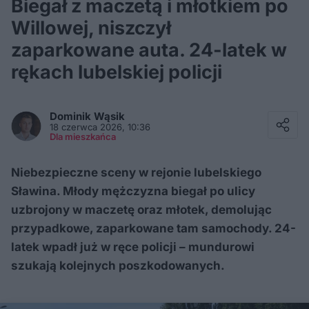
Biegał z maczetą i młotkiem po
Willowej, niszczył
zaparkowane auta. 24-latek w
rękach lubelskiej policji
Facebook
Twitter / X
Dominik
Wąsik
E-mail
18 czerwca 2026, 10:36
Messenger
Dla mieszkańca
Whatsapp
Kopiuj link
Niebezpieczne sceny w rejonie lubelskiego
Sławina. Młody mężczyzna biegał po ulicy
uzbrojony w maczetę oraz młotek, demolując
przypadkowe, zaparkowane tam samochody. 24-
latek wpadł już w ręce policji – mundurowi
szukają kolejnych poszkodowanych.