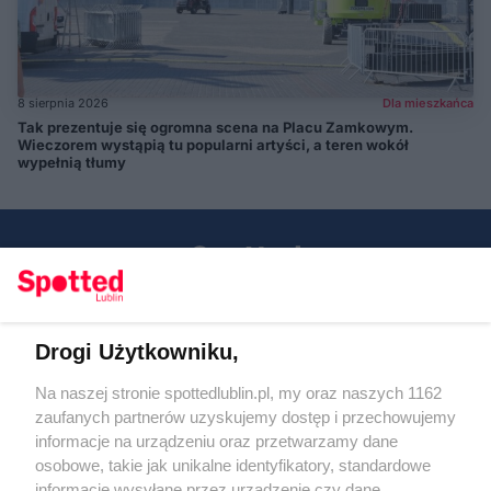
8 sierpnia 2026
Dla mieszkańca
Tak prezentuje się ogromna scena na Placu Zamkowym.
Wieczorem wystąpią tu popularni artyści, a teren wokół
wypełnią tłumy
Drogi Użytkowniku,
Kontakt
Na naszej stronie spottedlublin.pl, my oraz naszych 1162
Regulamin
Polityka prywatności
zaufanych partnerów uzyskujemy dostęp i przechowujemy
RODO
informacje na urządzeniu oraz przetwarzamy dane
Warunki korzystania z treści
osobowe, takie jak unikalne identyfikatory, standardowe
informacje wysyłane przez urządzenie czy dane