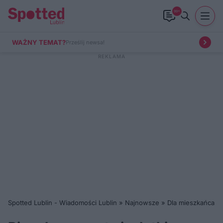
99+
WAŻNY TEMAT?
Prześlij newsa!
Spotted Lublin - Wiadomości Lublin
»
Najnowsze
»
Dla mieszkańca
»