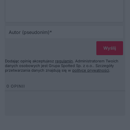
Au
(p
Dodając opinię akceptujesz
regulamin
. Administratorem Twoich
danych osobowych jest Grupa Spotted Sp. z o.o.. Szczegóły
przetwarzania danych znajdują się w
polityce prywatności
.
0
OPINII