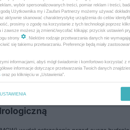
, gdzie wilgotność gleby przekracza 50%.
klam, wybór spersonalizowanych treści, pomiar reklam i treści, bad
 zgodą Użytkownika my i Zaufani Partnerzy możemy używać dokład
az aktywnie skanować charakterystykę urządzenia do celów identyfi
wił sytuację
ść, prosimy o zgodę na korzystanie z tych technologii poprzez klikn
a i zawsze możesz ją zmienić/wycofać klikając przycisk ustawień pr
ogu strony
. Niektóre rodzaje przetwarzania danych nie wymagaj
wiście zasługa opadów, które w ostatnich tyg
iwić się takiemu przetwarzaniu. Preferencje będą miały zastosowania
ne i wschodnie regiony są często omijane przez
szymi informacjami, abyś mógł świadomie i komfortowo korzystać z
rawić sytuacji w głębszych warstwach gleby. 
gółowe informacje dotyczące przetwarzania Twoich danych znajdzi
ą wyraźnej poprawy, ponieważ często są to 
s
oraz po kliknięciu w „Ustawienia”.
 nawilżając odpowiednio gleby. Susze w niekt
sieni. Jest to oczywiście spowodowane braki
USTAWIENIA
drologiczną