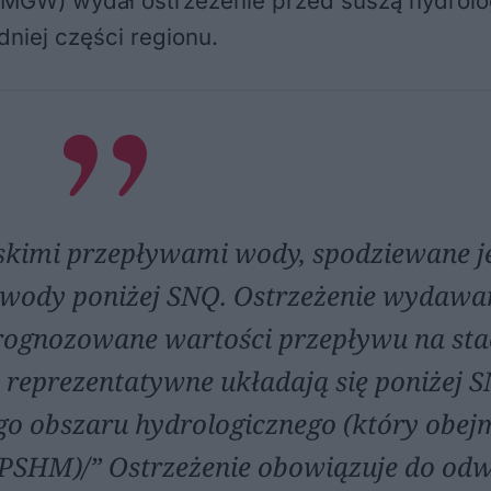
 (IMGW) wydał ostrzeżenie przed suszą hydrol
niej części regionu.
skimi przepływami wody, spodziewane je
wody poniżej SNQ. Ostrzeżenie wydawan
 prognozowane wartości przepływu na sta
eprezentatywne układają się poniżej S
go obszaru hydrologicznego (który obej
PSHM)/” Ostrzeżenie obowiązuje do odw