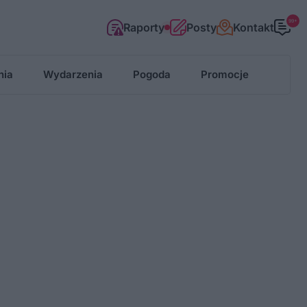
99+
Raporty
Posty
Kontakt
nia
Wydarzenia
Pogoda
Promocje