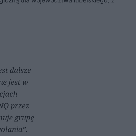
ogiczną dla województwa lubelskiego, z
st dalsze
e jest w
cjach
NQ przez
muje grupę
ołania”.