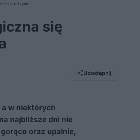
zek się utrzyma
iczna się
a
Facebook
Twitter / X
E-mail
Udostępnij
Messenger
Whatsapp
Kopiuj link
 a w niektórych
a najbliższe dni nie
gorąco oraz upalnie,