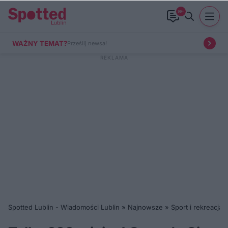
99+
WAŻNY TEMAT?
Prześlij newsa!
Spotted Lublin - Wiadomości Lublin
»
Najnowsze
»
Sport i rekreacja