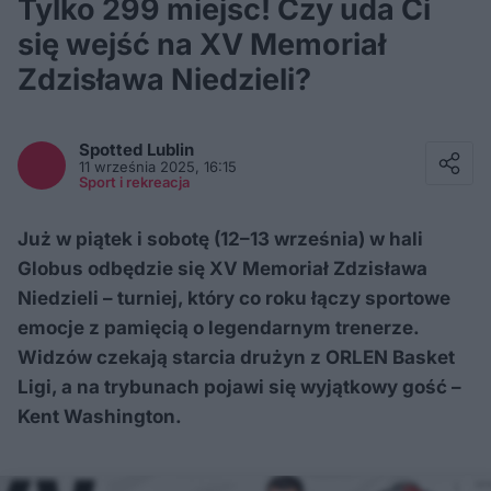
Tylko 299 miejsc! Czy uda Ci
się wejść na XV Memoriał
Zdzisława Niedzieli?
Facebook
Twitter / X
Spotted
Lublin
E-mail
11 września 2025, 16:15
Messenger
Sport i rekreacja
Whatsapp
Kopiuj link
Już w piątek i sobotę (12–13 września) w hali
Globus odbędzie się XV Memoriał Zdzisława
Niedzieli – turniej, który co roku łączy sportowe
emocje z pamięcią o legendarnym trenerze.
Widzów czekają starcia drużyn z ORLEN Basket
Ligi, a na trybunach pojawi się wyjątkowy gość –
Kent Washington.