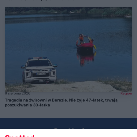
6 sierpnia 2026
Region
Tragedia na żwirowni w Berezie. Nie żyje 47-latek, trwają
poszukiwania 30-latka