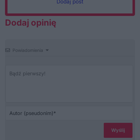
Dodaj post
Dodaj opinię
Powiadomienia
Au
(p