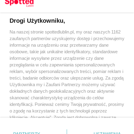
Drogi Użytkowniku,
Kontakt
Na naszej stronie spottedlublin.pl, my oraz naszych 1162
Regulamin
Polityka prywatności
zaufanych partnerów uzyskujemy dostęp i przechowujemy
RODO
informacje na urządzeniu oraz przetwarzamy dane
Warunki korzystania z treści
osobowe, takie jak unikalne identyfikatory, standardowe
informacje wysyłane przez urządzenie czy dane
KATEGORIE
przeglądania w celu zapewniania spersonalizowanych
reklam, wybór spersonalizowanych treści, pomiar reklam i
OGŁOSZENIA
treści, badanie odbiorców oraz ulepszanie usług. Za zgodą
Użytkownika my i Zaufani Partnerzy możemy używać
dokładnych danych geolokalizacyjnych oraz aktywnie
WYDARZENIA
skanować charakterystykę urządzenia do celów
identyfikacji. Ponieważ cenimy Twoją prywatność, prosimy
NA SKRÓTY
o zgodę na korzystanie z tych technologii poprzez
kliknięcie „Akceptuję”. Zgoda jest dobrowolna i zawsze
możesz ją zmienić/wycofać klikając przycisk ustawień
prywatności znajdujący się w lewym dolnym rogu strony
PARTNERZY
USTAWIENIA