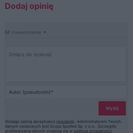
Dodaj opinię
Powiadomienia
Au
(p
Dodając opinię akceptujesz
regulamin
. Administratorem Twoich
danych osobowych jest Grupa Spotted Sp. z o.o.. Szczegóły
przetwarzania danych znajdują się w
polityce prywatności
.