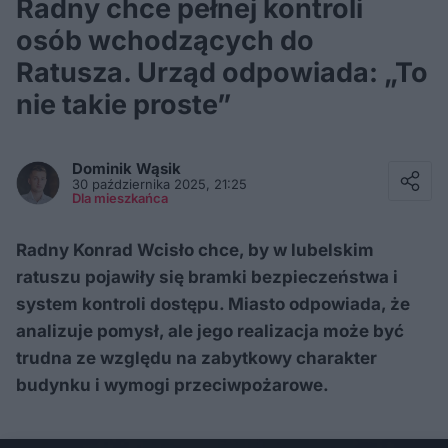
Radny chce pełnej kontroli
osób wchodzących do
Ratusza. Urząd odpowiada: „To
nie takie proste”
Facebook
Twitter / X
Dominik
Wąsik
E-mail
30 października 2025, 21:25
Messenger
Dla mieszkańca
Whatsapp
Kopiuj link
Radny Konrad Wcisło chce, by w lubelskim
ratuszu pojawiły się bramki bezpieczeństwa i
system kontroli dostępu. Miasto odpowiada, że
analizuje pomysł, ale jego realizacja może być
trudna ze względu na zabytkowy charakter
budynku i wymogi przeciwpożarowe.