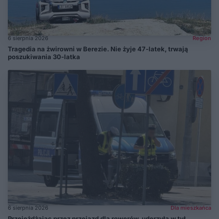
6 sierpnia 2026
Region
Tragedia na żwirowni w Berezie. Nie żyje 47-latek, trwają
poszukiwania 30-latka
6 sierpnia 2026
Dla mieszkańca
Przejeżdżając przez przejazd dla rowerów, uderzyła w tył