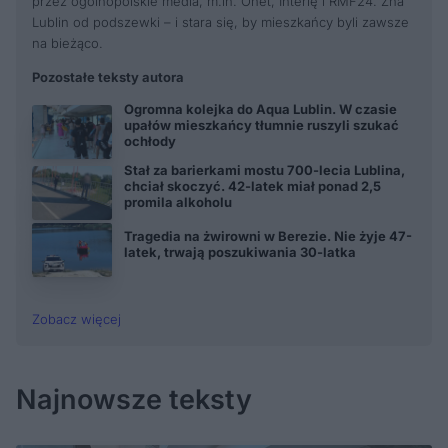
przez ogólnopolskie media, m.in. Onet, Interię i RMF24. Zna
Lublin od podszewki – i stara się, by mieszkańcy byli zawsze
na bieżąco.
Pozostałe teksty autora
Ogromna kolejka do Aqua Lublin. W czasie
upałów mieszkańcy tłumnie ruszyli szukać
ochłody
Stał za barierkami mostu 700-lecia Lublina,
chciał skoczyć. 42-latek miał ponad 2,5
promila alkoholu
Tragedia na żwirowni w Berezie. Nie żyje 47-
latek, trwają poszukiwania 30-latka
Zobacz więcej
Najnowsze teksty