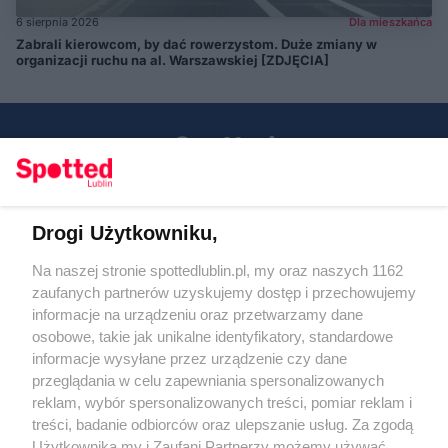
6 sierpnia 2026
Dla mieszkańca
Zabrali kierowcom, by dać rowerzystom. Duże zmiany w
organizacji ruchu na al. Warszawskiej [ZDJĘCIA]
Drogi Użytkowniku,
Kontakt
Na naszej stronie spottedlublin.pl, my oraz naszych 1162
Regulamin
Polityka prywatności
zaufanych partnerów uzyskujemy dostęp i przechowujemy
RODO
informacje na urządzeniu oraz przetwarzamy dane
Warunki korzystania z treści
osobowe, takie jak unikalne identyfikatory, standardowe
informacje wysyłane przez urządzenie czy dane
KATEGORIE
przeglądania w celu zapewniania spersonalizowanych
reklam, wybór spersonalizowanych treści, pomiar reklam i
OGŁOSZENIA
treści, badanie odbiorców oraz ulepszanie usług. Za zgodą
Użytkownika my i Zaufani Partnerzy możemy używać