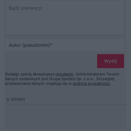
Au
(p
Dodając opinię akceptujesz
regulamin
. Administratorem Twoich
danych osobowych jest Grupa Spotted Sp. z o.o.. Szczegóły
przetwarzania danych znajdują się w
polityce prywatności
.
0
OPINII