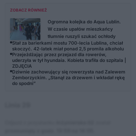
ZOBACZ RÓWNIEŻ
Ogromna kolejka do Aqua Lublin.
W czasie upałów mieszkańcy
tłumnie ruszyli szukać ochłody
Stał za barierkami mostu 700-lecia Lublina, chciał
skoczyć. 42-latek miał ponad 2,5 promila alkoholu
Przejeżdżając przez przejazd dla rowerów,
uderzyła w tył hyundaia. Kobieta trafiła do szpitala |
ZDJĘCIA
Dziwnie zachowujący się rowerzysta nad Zalewem
Zemborzyckim. „Stanął za drzewem i wkładał rękę
do spodni”
Linia 29
Odjazd z przystanku
Inżynierska 02
został
przesunięty z godz. 13:59 na 14:05
.