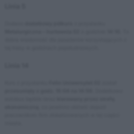
Linia 5
Dodano
dodatkowy półkurs
z przystanku
Metalurgiczna – hurtownia 02
o godzinie
14:10
. To
dobra wiadomość dla pasażerów korzystających z
tej trasy w godzinach popołudniowych.
Linia 14
Kurs z przystanku
Felin Uniwersytet 02
został
przesunięty z godz. 15:04 na 14:56
. Dodatkowo
autobus będzie teraz
kierowany przez strefę
ekonomiczną
, co powinno ułatwić dojazd
pracownikom firm zlokalizowanych w tej części
miasta.