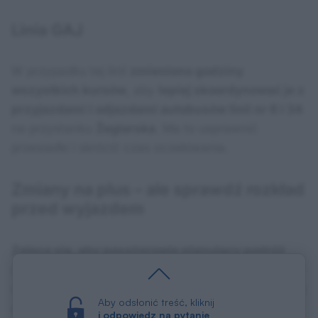
Linia GAJ
W przypadku tej linii
zmieniono godziny
wszystkich kursów
, aby
lepiej skoordynować je z
przyjazdami i odjazdami autobusów linii nr 6 i 34
na przystanku
Żeglarska
. Ma to usprawnić
przesiadki i skrócić czas oczekiwania.
Zmiany na plus – ale sprawdź rozkład
przed wyjazdem
Zaleca się, aby pasażerowie planujący podróż
zapoznali się z aktualnymi godzinami odjazdów
–
najlepiej za pośrednictwem strony ZDiTM Lublin lub
Aby odsłonić treść, kliknij
aplikacji mobilnych.
i odpowiedz na pytanie