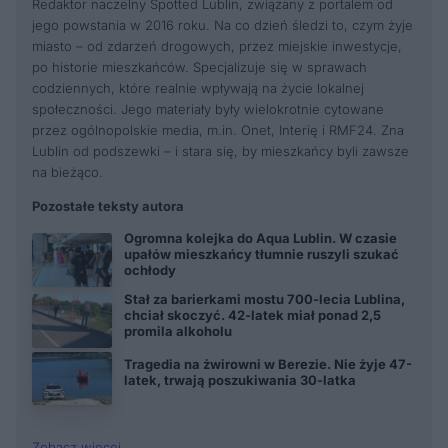
Redaktor naczelny Spotted Lublin, związany z portalem od
jego powstania w 2016 roku. Na co dzień śledzi to, czym żyje
miasto – od zdarzeń drogowych, przez miejskie inwestycje,
po historie mieszkańców. Specjalizuje się w sprawach
codziennych, które realnie wpływają na życie lokalnej
społeczności. Jego materiały były wielokrotnie cytowane
przez ogólnopolskie media, m.in. Onet, Interię i RMF24. Zna
Lublin od podszewki – i stara się, by mieszkańcy byli zawsze
na bieżąco.
Pozostałe teksty autora
Ogromna kolejka do Aqua Lublin. W czasie
upałów mieszkańcy tłumnie ruszyli szukać
ochłody
Stał za barierkami mostu 700-lecia Lublina,
chciał skoczyć. 42-latek miał ponad 2,5
promila alkoholu
Tragedia na żwirowni w Berezie. Nie żyje 47-
latek, trwają poszukiwania 30-latka
Zobacz więcej