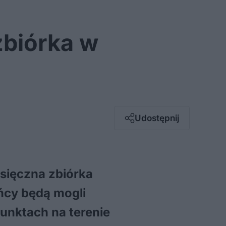
zbiórka w
Facebook
Twitter / X
E-mail
Udostępnij
Messenger
Whatsapp
Kopiuj link
esięczna zbiórka
ńcy będą mogli
unktach na terenie