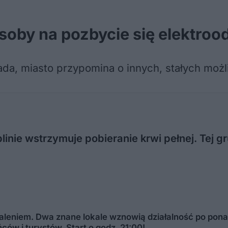
osoby na pozbycie się elektro
wiada, miasto przypomina o innych, stałych mo
inie wstrzymuje pobieranie krwi pełnej. Tej g
waleniem. Dwa znane lokale wznowią działalność po pona
ów i turystów. Start o godz. 21:00!