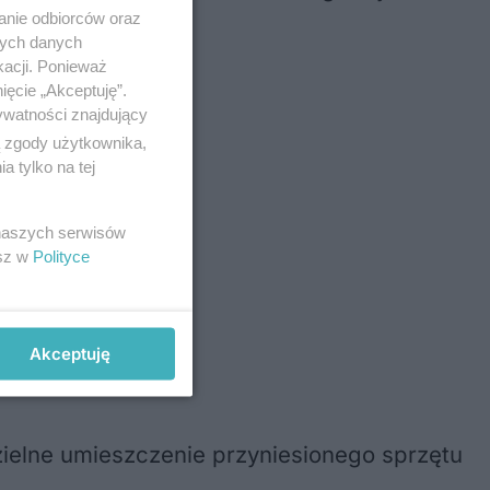
anie odbiorców oraz
nych danych
kacji. Ponieważ
ięcie „Akceptuję”.
ywatności znajdujący
ą zgody użytkownika,
 tylko na tej
 naszych serwisów
esz w
Polityce
Akceptuję
ielne umieszczenie przyniesionego sprzętu