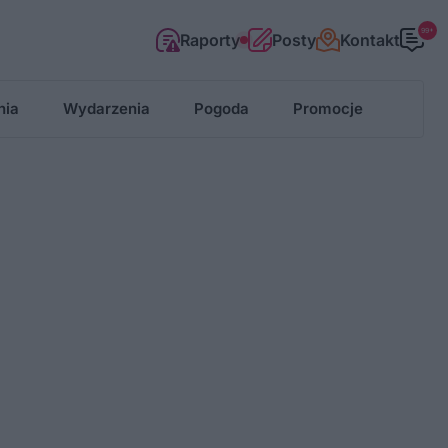
99+
Raporty
Posty
Kontakt
nia
Wydarzenia
Pogoda
Promocje