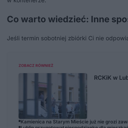
w kontenerze.
Co warto wiedzieć: Inne sp
Jeśli termin sobotniej zbiórki Ci nie odpo
ZOBACZ RÓWNIEŻ
RCKiK w Lubl
Kamienica na Starym Mieście już nie grozi za
Lublin przygotował niespodziankę dla mieszkańc