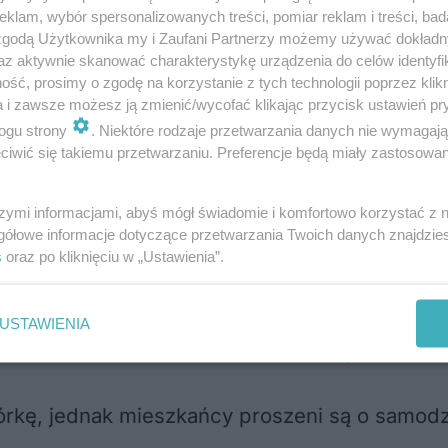
klam, wybór spersonalizowanych treści, pomiar reklam i treści, bad
 zgodą Użytkownika my i Zaufani Partnerzy możemy używać dokład
az aktywnie skanować charakterystykę urządzenia do celów identyfi
ść, prosimy o zgodę na korzystanie z tych technologii poprzez klikn
a i zawsze możesz ją zmienić/wycofać klikając przycisk ustawień pr
ogu strony
. Niektóre rodzaje przetwarzania danych nie wymagaj
n
iwić się takiemu przetwarzaniu. Preferencje będą miały zastosowania
szymi informacjami, abyś mógł świadomie i komfortowo korzystać z
eclerc
gółowe informacje dotyczące przetwarzania Twoich danych znajdzi
lowej
s
oraz po kliknięciu w „Ustawienia”.
ie Bricoman
USTAWIENIA
kładem Polskiej Korporacji Recyklingu
kę, jednak mieszkańcy proszeni są o samodz