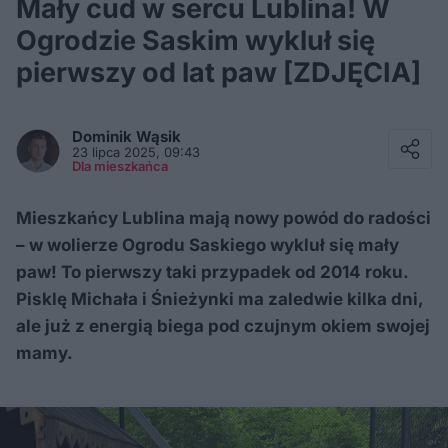
Mały cud w sercu Lublina! W
Ogrodzie Saskim wykluł się
pierwszy od lat paw [ZDJĘCIA]
Facebook
Twitter / X
Dominik
Wąsik
E-mail
23 lipca 2025, 09:43
Messenger
Dla mieszkańca
Whatsapp
Kopiuj link
Mieszkańcy Lublina mają nowy powód do radości
– w wolierze Ogrodu Saskiego wykluł się mały
paw! To pierwszy taki przypadek od 2014 roku.
Pisklę Michała i Śnieżynki ma zaledwie kilka dni,
ale już z energią biega pod czujnym okiem swojej
mamy.