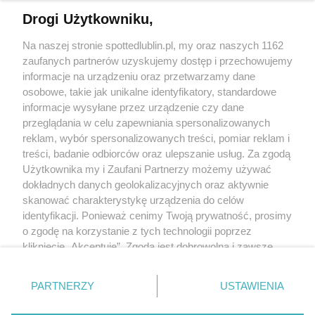
Drogi Użytkowniku,
Kontakt
Na naszej stronie spottedlublin.pl, my oraz naszych 1162
Regulamin
Polityka prywatności
zaufanych partnerów uzyskujemy dostęp i przechowujemy
RODO
informacje na urządzeniu oraz przetwarzamy dane
Warunki korzystania z treści
osobowe, takie jak unikalne identyfikatory, standardowe
informacje wysyłane przez urządzenie czy dane
KATEGORIE
przeglądania w celu zapewniania spersonalizowanych
reklam, wybór spersonalizowanych treści, pomiar reklam i
OGŁOSZENIA
treści, badanie odbiorców oraz ulepszanie usług. Za zgodą
Użytkownika my i Zaufani Partnerzy możemy używać
dokładnych danych geolokalizacyjnych oraz aktywnie
WYDARZENIA
skanować charakterystykę urządzenia do celów
identyfikacji. Ponieważ cenimy Twoją prywatność, prosimy
NA SKRÓTY
o zgodę na korzystanie z tych technologii poprzez
kliknięcie „Akceptuję”. Zgoda jest dobrowolna i zawsze
możesz ją zmienić/wycofać klikając przycisk ustawień
prywatności znajdujący się w lewym dolnym rogu strony
PARTNERZY
USTAWIENIA
. Niektóre rodzaje przetwarzania danych nie wymagają
© 2025. Spotted Lublin. Wszystkie prawa zastrzeżone.
zgody użytkownika, ale masz prawo sprzeciwić się