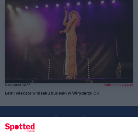
8 sierpnia 2026
Kultura i rozrywka
Letni wieczór w blasku burleski w Wirydarzu CK