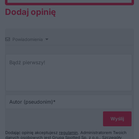
Dodaj opinię
Powiadomienia
Au
(p
Dodając opinię akceptujesz
regulamin
. Administratorem Twoich
danych osobowych jest Grupa Spotted Sp. z o.o.. Szczegóły