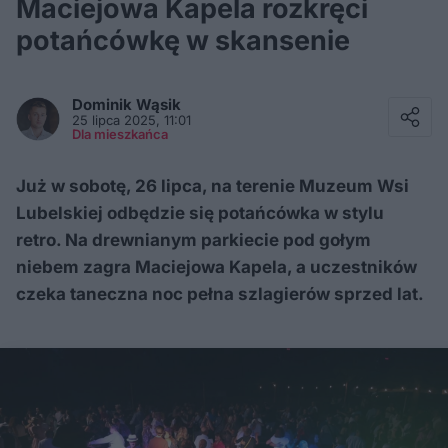
Maciejowa Kapela rozkręci
potańcówkę w skansenie
Facebook
Twitter / X
Dominik
Wąsik
E-mail
25 lipca 2025, 11:01
Messenger
Dla mieszkańca
Whatsapp
Kopiuj link
Już w sobotę, 26 lipca, na terenie Muzeum Wsi
Lubelskiej odbędzie się potańcówka w stylu
retro. Na drewnianym parkiecie pod gołym
niebem zagra Maciejowa Kapela, a uczestników
czeka taneczna noc pełna szlagierów sprzed lat.