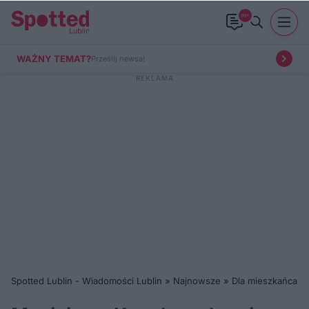
99+
WAŻNY TEMAT?
Prześlij newsa!
Spotted Lublin - Wiadomości Lublin
»
Najnowsze
»
Dla mieszkańca
»