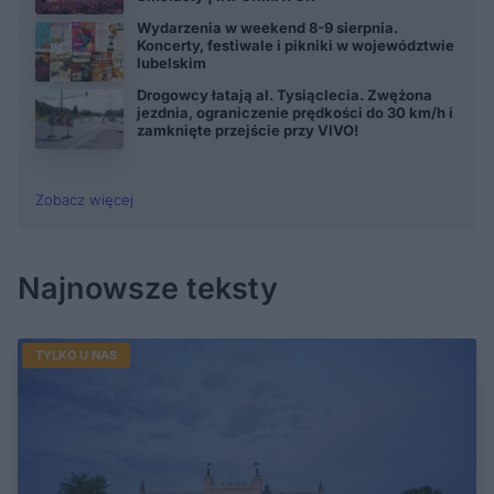
Wydarzenia w weekend 8-9 sierpnia.
Koncerty, festiwale i pikniki w województwie
lubelskim
Drogowcy łatają al. Tysiąclecia. Zwężona
jezdnia, ograniczenie prędkości do 30 km/h i
zamknięte przejście przy VIVO!
Zobacz więcej
Najnowsze teksty
TYLKO U NAS