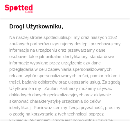
Drogi Użytkowniku,
Kontakt
Na naszej stronie spottedlublin.pl, my oraz naszych 1162
Regulamin
Polityka prywatności
zaufanych partnerów uzyskujemy dostęp i przechowujemy
RODO
informacje na urządzeniu oraz przetwarzamy dane
Warunki korzystania z treści
osobowe, takie jak unikalne identyfikatory, standardowe
informacje wysyłane przez urządzenie czy dane
KATEGORIE
przeglądania w celu zapewniania spersonalizowanych
reklam, wybór spersonalizowanych treści, pomiar reklam i
OGŁOSZENIA
treści, badanie odbiorców oraz ulepszanie usług. Za zgodą
Użytkownika my i Zaufani Partnerzy możemy używać
WYDARZENIA
dokładnych danych geolokalizacyjnych oraz aktywnie
skanować charakterystykę urządzenia do celów
identyfikacji. Ponieważ cenimy Twoją prywatność, prosimy
NA SKRÓTY
o zgodę na korzystanie z tych technologii poprzez
kliknięcie „Akceptuję”. Zgoda jest dobrowolna i zawsze
możesz ją zmienić/wycofać klikając przycisk ustawień