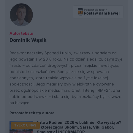
Podobał się tekst?
Postaw nam kawę!
Autor tekstu
Dominik Wąsik
Redaktor naczelny Spotted Lublin, związany z portalem od
jego powstania w 2016 roku. Na co dzień śledzi to, czym żyje
miasto – od zdarzeń drogowych, przez miejskie inwestycje,
po historie mieszkańców. Specjalizuje się w sprawach
codziennych, które realnie wpływają na życie lokalnej
społeczności. Jego materiały były wielokrotnie cytowane
przez ogólnopolskie media, m.in. Onet, Interię i RMF24. Zna
Lublin od podszewki – i stara się, by mieszkańcy byli zawsze
na bieżąco.
Pozostałe teksty autora
Lato z Radiem 2026 w Lublinie. Kto wystąpi?
TYLKO U NAS
O której zagra Skolim, Sarsa, Viki Gabor,
Smolasty | INFORMATOR