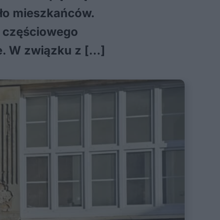
yło mieszkańców.
y częściowego
ie. W związku z […]