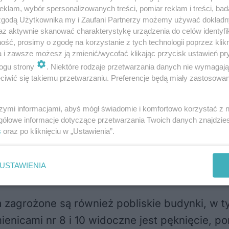
udziałem wszystkich służb zaangażowanych w 
klam, wybór spersonalizowanych treści, pomiar reklam i treści, bad
przy ul. Bernardyńskiej. Na miejscu cały czas
 zgodą Użytkownika my i Zaufani Partnerzy możemy używać dokład
az aktywnie skanować charakterystykę urządzenia do celów identyfi
ę przed południem.
ść, prosimy o zgodę na korzystanie z tych technologii poprzez klikn
a i zawsze możesz ją zmienić/wycofać klikając przycisk ustawień pr
ogu strony
. Niektóre rodzaje przetwarzania danych nie wymagaj
yła bezpośrednią przyczyną uszkodzenia budy
iwić się takiemu przetwarzaniu. Preferencje będą miały zastosowania
zkodzenia sieci wodociągowej, co przyspieszy
ła się w piwnicy budynku, a mieszkańcy zauwa
szymi informacjami, abyś mógł świadomie i komfortowo korzystać z
gółowe informacje dotyczące przetwarzania Twoich danych znajdzi
s
oraz po kliknięciu w „Ustawienia”.
biorstwa Wodociągów i Kanalizacji w Lublinie
cownicy MPWiK odcięli dopływ wody do budynk
USTAWIENIA
decyzję nadzoru budowlanego w sprawie dalsz
zagrożone są również pobliskie budynki, w tym
enicami nr 8 i 10 widoczne jest pęknięcie, p