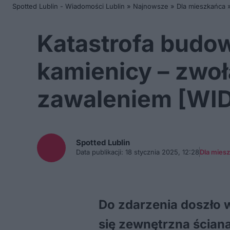
Spotted Lublin - Wiadomości Lublin
»
Najnowsze
»
Dla mieszkańca
Katastrofa budow
kamienicy – zwo
zawaleniem [WI
Spotted
Lublin
Data publikacji:
18 stycznia 2025, 12:28
Dla mies
Do zdarzenia doszło w
się zewnętrzna ścian