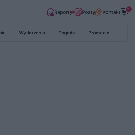
99+
Raporty
Posty
Kontakt
nia
Wydarzenia
Pogoda
Promocje