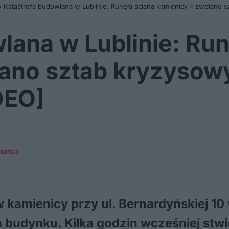
»
Katastrofa budowlana w Lublinie: Runęła ściana kamienicy – zwołano
lana w Lublinie: Run
łano sztab kryzysowy
DEO]
zkańca
 kamienicy przy ul. Bernardyńskiej 10 w
a budynku. Kilka godzin wcześniej stw