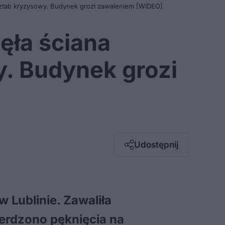
 sztab kryzysowy. Budynek grozi zawaleniem [WIDEO]
ęła ściana
. Budynek grozi
Facebook
Twitter / X
E-mail
Udostępnij
Messenger
Whatsapp
Kopiuj link
 Lublinie. Zawaliła
ierdzono pęknięcia na