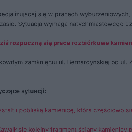
pecjalizującej się w pracach wyburzeniowych, 
czasie. Sytuacja wymaga natychmiastowego dzia
dziś rozpoczną się prace rozbiórkowe kamien
kowitym zamknięciu ul. Bernardyńskiej od ul.
czące sytuacji:
alt i pobliską kamienicę, która częściowo się
walił się kolejny fragment ściany kamienicy p