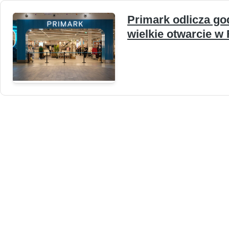
Primark odlicza god
wielkie otwarcie w